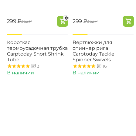
‍299‍
₽
‍299‍
₽
‍352‍
₽
‍352‍
₽
-15%
-15%
Короткая
Вертлюжки для
термоусадочная трубка
спиннер рига
Carptoday Short Shrink
Carptoday Tackle
Tube
Spinner Swivels
3
16
В наличии
В наличии