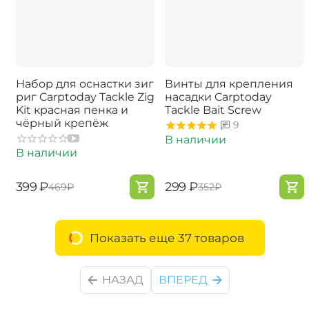
Набор для оснастки зиг
Винты для крепления
риг Carptoday Tackle Zig
насадки Carptoday
Kit красная пенка и
Tackle Bait Screw
чёрный крепёж
9
В наличии
В наличии
‍399‍
₽
‍299‍
₽
‍469‍
₽
‍352‍
₽
Показать еще 37 товаров
НАЗАД
ВПЕРЕД