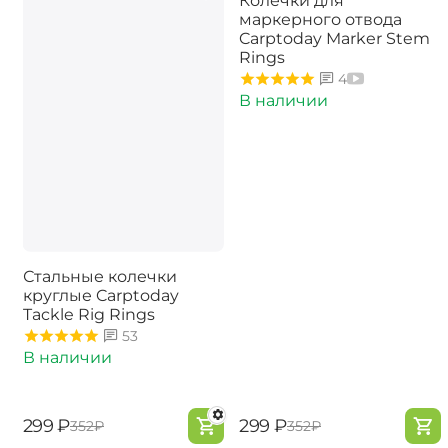
Колечки для
маркерного отвода
Carptoday Marker Stem
Rings
4
В наличии
Стальные колечки
круглые Carptoday
Tackle Rig Rings
53
В наличии
‍299‍
₽
‍299‍
₽
‍352‍
₽
‍352‍
₽