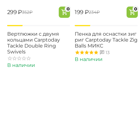
‍299‍
₽
‍199‍
₽
‍352‍
₽
‍234‍
₽
-15%
-15%
Вертлюжки с двумя
Пенка для оснастки зиг
кольцами Carptoday
риг Carptoday Tackle Zig
Tackle Double Ring
Balls МИКС
Swivels
13
В наличии
В наличии