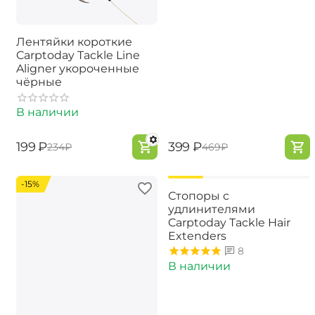
Лентяйки короткие
Carptoday Tackle Line
Aligner укороченные
чёрные
В наличии
‍199‍
₽
‍399‍
₽
‍234‍
₽
‍469‍
₽
-15%
-15%
Стопоры с
удлинителями
Carptoday Tackle Hair
Extenders
8
В наличии