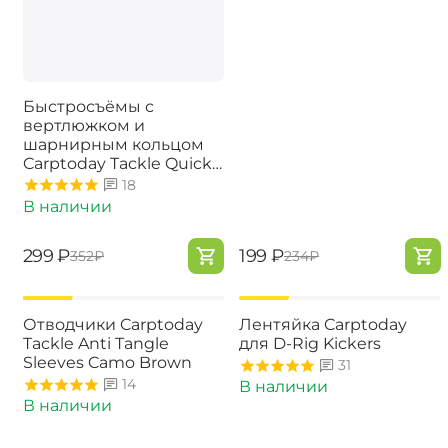
Быстросъёмы с
вертлюжком и
шарнирным кольцом
Carptoday Tackle Quick
Change O Ring Swivels
18
В наличии
‍299‍
₽
‍199‍
₽
‍352‍
₽
‍234‍
₽
-15%
-15%
Отводчики Carptoday
Лентяйка Carptoday
Tackle Anti Tangle
для D-Rig Kickers
Sleeves Camo Brown
31
14
В наличии
В наличии