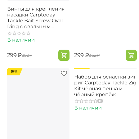
Винты для крепления
насадки Carptoday
Tackle Bait Screw Oval
Ring с овальным
кольцом
В наличии
‍299‍
₽
‍299‍
₽
‍352‍
₽
‍352‍
₽
-15%
-15%
Набор для оснастки зиг
риг Carptoday Tackle Zig
Kit чёрная пенка и
чёрный крепёж
В наличии