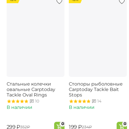
Стальные колечки
Стопоры рыболовные
овальные Carptoday
Carptoday Tackle Bait
Tackle Oval Rings
Stops
10
14
В наличии
В наличии
‍299‍
₽
‍199‍
₽
‍352‍
₽
‍234‍
₽