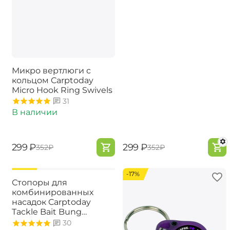
Микро вертлюги с
кольцом Carptoday
Micro Hook Ring Swivels
31
В наличии
‍299‍
₽
‍299‍
₽
‍352‍
₽
‍352‍
₽
-15%
-17%
Стопоры для
комбинированных
насадок Carptoday
Tackle Bait Bung
Snowman Boiles Stops
30