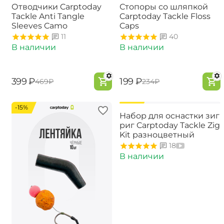
Отводчики Carptoday
Стопоры со шляпкой
Tackle Anti Tangle
Carptoday Tackle Floss
Sleeves Camo
Caps
11
40
В наличии
В наличии
‍399‍
₽
‍199‍
₽
‍469‍
₽
‍234‍
₽
-15%
-15%
Набор для оснастки зиг
риг Carptoday Tackle Zig
Kit разноцветный
18
В наличии