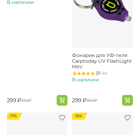
В наличии
Фонарик для УФ-геля
Carptoday UV FlashLight
Mini
40
В наличии
‍299‍
₽
‍299‍
₽
‍352‍
₽
‍360‍
₽
-17%
-15%