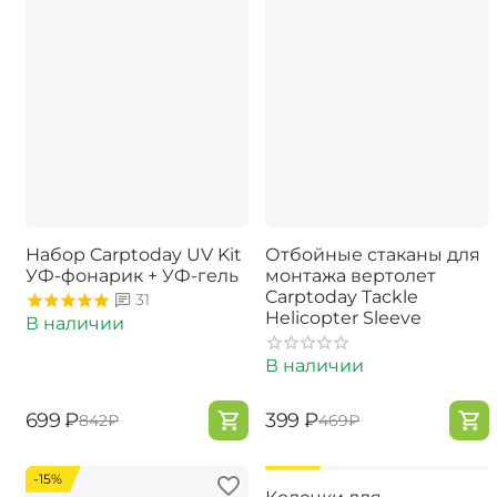
Набор Carptoday UV Kit
Отбойные стаканы для
УФ-фонарик + УФ-гель
монтажа вертолет
Carptoday Tackle
31
Helicopter Sleeve
В наличии
В наличии
‍699‍
₽
‍399‍
₽
‍842‍
₽
‍469‍
₽
-15%
-15%