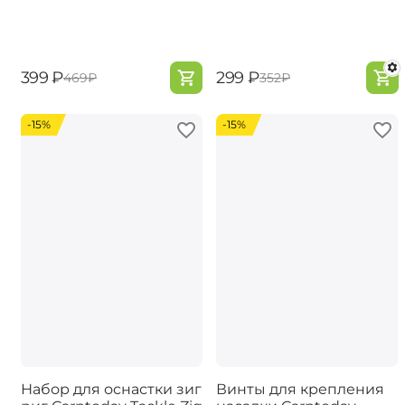
‍399‍
₽
‍299‍
₽
‍469‍
₽
‍352‍
₽
-15%
-15%
Набор для оснастки зиг
Винты для крепления