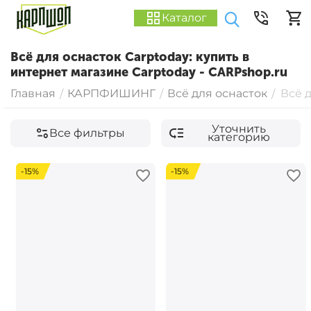
Каталог
Всё для оснасток Carptoday: купить в
интернет магазине Carptoday - CARPshop.ru
Главная
КАРПФИШИНГ
Всё для оснасток
Всё 
/
/
/
Уточнить
Все фильтры
категорию
-15%
-15%