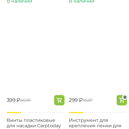
В наличии
В наличии
‍399‍
₽
‍299‍
₽
‍469‍
₽
‍352‍
₽
-15%
-15%
Винты пластиковые
Инструмент для
для насадки Carptoday
крепления пенки для