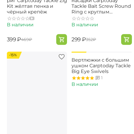
риг Carptoday Tackle Zig
насадки Carptoday
Kit жёлтая пенка и
Tackle Bait Screw Round
чёрный крепёж
Ring с круглым
кольцом
В наличии
В наличии
‍399‍
₽
‍299‍
₽
‍469‍
₽
‍352‍
₽
-15%
-15%
Вертлюжки с большим
ушком Carptoday Tackle
Big Eye Swivels
1
В наличии