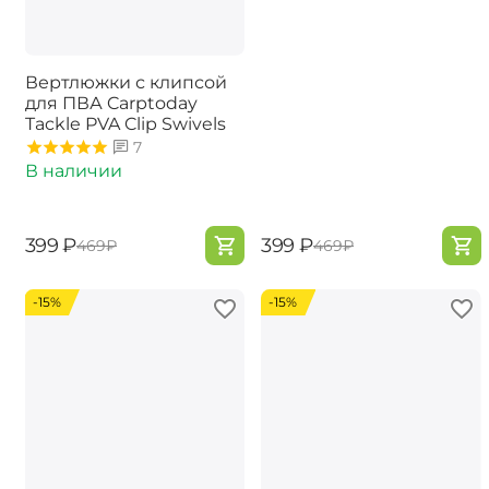
Вертлюжки с клипсой
для ПВА Carptoday
Tackle PVA Clip Swivels
7
В наличии
‍399‍
₽
‍399‍
₽
‍469‍
₽
‍469‍
₽
-15%
-15%