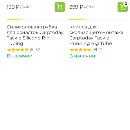
‍199‍
₽
‍399‍
₽
‍234‍
₽
‍469‍
₽
-15%
-15%
Силиконовая трубка
Клипса для
для оснасток Carptoday
скользящего монтажа
Tackle Silicone Rig
Carptoday Tackle
Tubing
Running Rig Tube
32
17
В наличии
В наличии