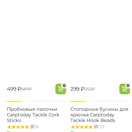
‍499‍
₽
‍299‍
₽
‍587‍
₽
‍352‍
₽
-15%
-15%
Пробковые палочки
Стопорные бусины для
Carptoday Tackle Cork
крючка Carptoday
Sticks
Tackle Hook Beads
6
27