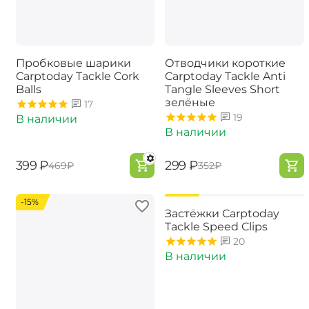
Пробковые шарики
Отводчики короткие
Carptoday Tackle Cork
Carptoday Tackle Anti
Balls
Tangle Sleeves Short
зелёные
17
19
В наличии
В наличии
‍399‍
₽
‍299‍
₽
‍469‍
₽
‍352‍
₽
-15%
-15%
Застёжки Carptoday
Tackle Speed Clips
20
В наличии