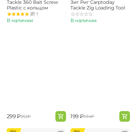
Tackle 360 Bait Screw
Зиг Риг Carptoday
Plastic с кольцом
Tackle Zig Loading Tool
7
В наличии
В наличии
‍299‍
₽
‍199‍
₽
‍352‍
₽
‍234‍
₽
-15%
-15%