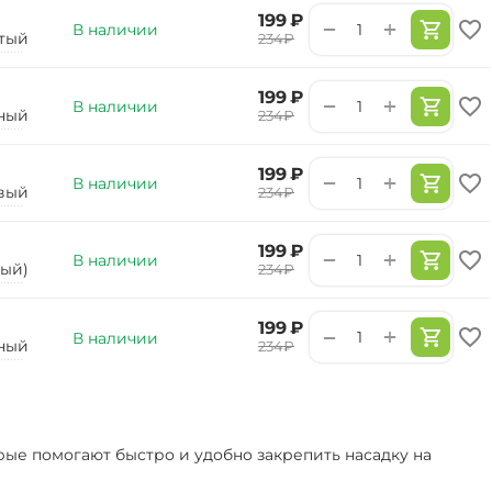
‍199‍
₽
+
−
В наличии
тый
‍234‍
₽
‍199‍
₽
+
−
В наличии
ный
‍234‍
₽
‍199‍
₽
+
−
В наличии
вый
‍234‍
₽
‍199‍
₽
+
−
В наличии
тый)
‍234‍
₽
‍199‍
₽
+
−
В наличии
ный
‍234‍
₽
рые помогают быстро и удобно закрепить насадку на