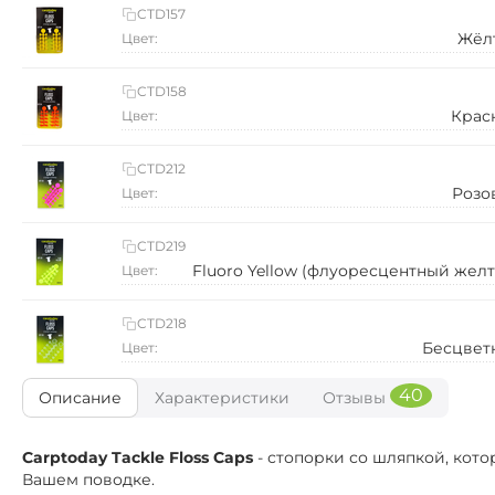
CTD157
Жёл
Цвет:
CTD158
Крас
Цвет:
CTD212
Розо
Цвет:
CTD219
Fluoro Yellow (флуоресцентный жел
Цвет:
CTD218
Бесцвет
Цвет:
40
Описание
Характеристики
Отзывы
Carptoday Tackle Floss Caps
- стопорки со шляпкой, кото
Вашем поводке.