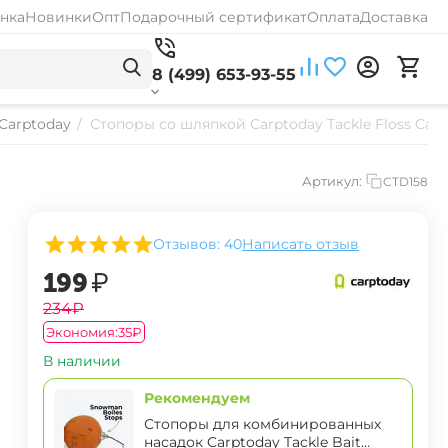
нка
Новинки
Опт
Подарочный сертификат
Оплата
Доставка
8 (499) 653-93-55
 Carptoday
/
Стопоры со шляпкой Carptoday Tackle Floss Cap
Артикул:
CTD158
Отзывов: 40
Написать отзыв
‍199‍
₽
‍234‍
₽
Экономия:
‍35‍
₽
В наличии
Рекомендуем
Стопоры для комбинированных
насадок Carptoday Tackle Bait