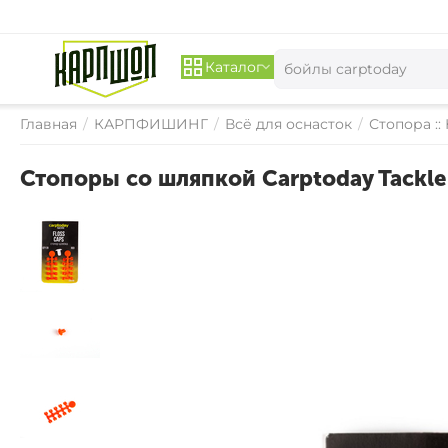
Каталог
Главная
/
КАРПФИШИНГ
/
Всё для оснасток
/
Стопора ::
Стопоры со шляпкой Carptoday Tackle 
СКИДКА 
15%