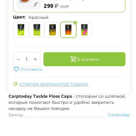
Bung Snowman Boiles Stops
‍299‍
₽
‍352‍
₽
Цвет:
Красный
+
−
В корзину
Отложить
СПИСОК ВАРИАНТОВ ТОВАРА
Carptoday Tackle Floss Caps
- стопорки со шляпкой,
которые помогают быстро и удобно закрепить
насадку на Вашем поводке.
Бренд
Carptoday