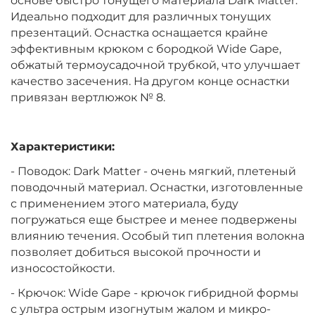
основе быстро тонущего материала Dark Matter.
Идеально подходит для различных тонущих
презентаций. Оснастка оснащается крайне
Размер крючка:
№ 10
эффективным крюком с бородкой Wide Gape,
обжатый термоусадочной трубкой, что улучшает
качество засечения. На другом конце оснастки
привязан вертлюжок № 8.
Характеристики:
- Поводок: Dark Matter - очень мягкий, плетеный
поводочный материал. Оснастки, изготовленные
с применением этого материала, буду
погружаться еще быстрее и менее подвержены
влиянию течения. Особый тип плетения волокна
позволяет добиться высокой прочности и
износостойкости.
- Крючок: Wide Gape - крючок гибридной формы
с ультра острым изогнутым жалом и микро-