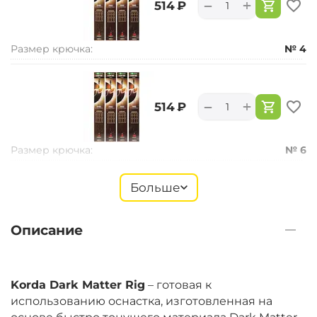
+
−
‍514‍
₽
Размер крючка:
№ 4
+
−
‍514‍
₽
Размер крючка:
№ 6
Больше
‍513‍
₽
Описание
Размер крючка:
№ 8
Korda Dark Matter Rig
– готовая к
использованию оснастка, изготовленная на
‍513‍
₽