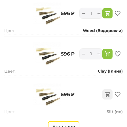
+
−
‍596‍
₽
Цвет:
Weed (Водоросли)
+
−
‍596‍
₽
Цвет:
Clay (Глина)
‍596‍
₽
Цвет:
Silt (ил)
Больше