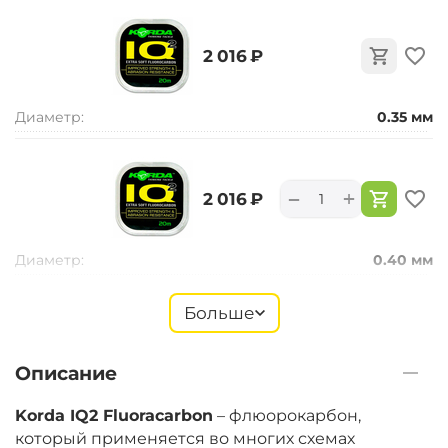
‍2 016‍
₽
Диаметр:
0.35 мм
+
−
‍2 016‍
₽
Диаметр:
0.40 мм
Больше
+
−
‍2 016‍
₽
Описание
Диаметр:
0.47 мм
Korda IQ2 Fluoracarbon
– флюорокарбон,
который применяется во многих схемах