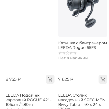
Катушка с байтранером
LEEDA Rogue 65FS
Нет в наличии
‍8 755‍
₽
‍7 625‍
₽
LEEDA Подсачек
LEEDA Столик
карповый ROGUE 42" -
насадочный SPECIMEN
105cm / 1,80m
Bivvy Table - 40 x 24 x