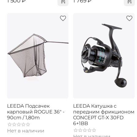
‍1 500‍
₽
‍1 769‍
₽
LEEDA Подсачек
LEEDA Катушка с
карповый ROGUE 36" -
передним фрикционом
90cm / 1,80m
CONCEPT GT-X 30FD
6+1BB
Нет в наличии
Нет в наличии