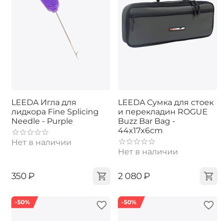
LEEDA Игла для
LEEDA Сумка для стоек
лидкора Fine Splicing
и перекладин ROGUE
Needle - Purple
Buzz Bar Bag -
44x17x6cm
Нет в наличии
Нет в наличии
‍350‍
₽
‍2 080‍
₽
-50%
-50%