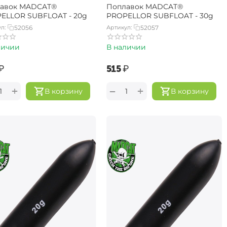
авок MADCAT®
Поплавок MADCAT®
ELLOR SUBFLOAT - 20g
PROPELLOR SUBFLOAT - 30g
л:
52056
Артикул:
52057
личии
В наличии
₽
‍515‍
₽
+
+
−
В корзину
В корзину