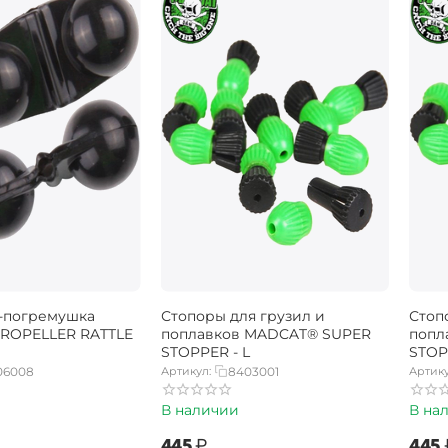
-погремушка
Стопоры для грузил и
Стоп
ROPELLER RATTLE
поплавков MADCAT® SUPER
попл
STOPPER - L
STOP
06008
Артикул:
8403001
Артику
В наличии
В на
‍445‍
₽
‍445‍