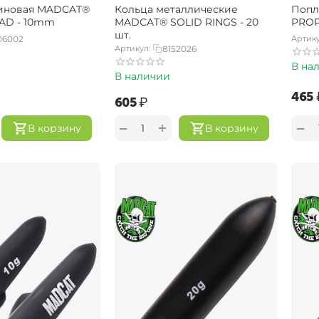
зиновая MADCAT®
Кольца металлические
Попл
AD - 10mm
MADCAT® SOLID RINGS - 20
PROP
шт.
06002
Артику
Артикул:
8152026
В на
В наличии
‍465‍
‍605‍
₽
+
−
−
В корзину
В корзину