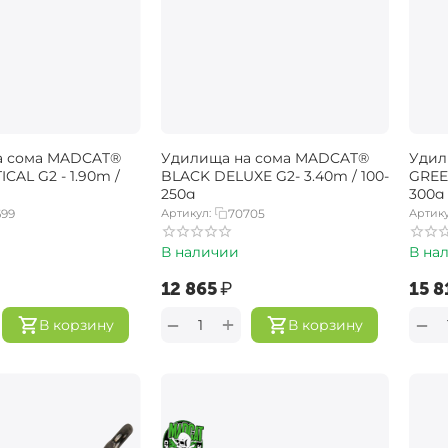
а сома MADCAT®
Удилища на сома MADCAT®
Удил
CAL G2 - 1.90m /
BLACK DELUXE G2- 3.40m / 100-
GREE
250g
300g
699
Артикул:
70705
Артику
В наличии
В на
‍12 865‍
₽
‍15 8
+
−
−
В корзину
В корзину