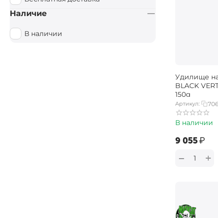
Наличие
В наличии
Удилище н
BLACK VERTI
150g
Артикул:
70
В наличии
‍9 055‍
₽
+
−