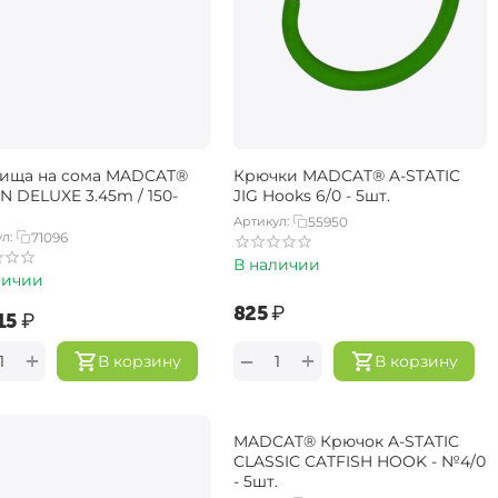
ища на сома MADCAT®
Крючки MADCAT® A-STATIC
N DELUXE 3.45m / 150-
JIG Hooks 6/0 - 5шт.
Артикул:
55950
л:
71096
В наличии
личии
‍825‍
₽
15‍
₽
+
+
−
В корзину
В корзину
MADCAT® Крючок A-STATIC
CLASSIC CATFISH HOOK - №4/0
- 5шт.