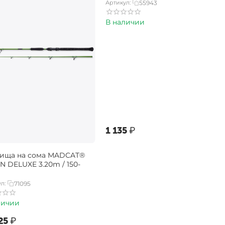
Артикул:
55943
В наличии
‍1 135‍
₽
ища на сома MADCAT®
N DELUXE 3.20m / 150-
л:
71095
личии
25‍
₽