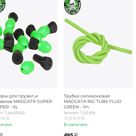
оры для грузил и
Трубка силиконовая
авков MADCAT® SUPER
MADCAT® RIG TUBE FLUO
PER - XL
GREEN - 1m
л:
8403002
Артикул:
52209
личии
В наличии
₽
‍495‍
₽