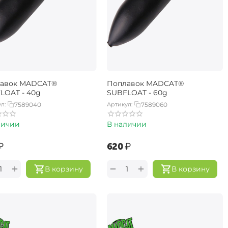
авок MADCAT®
Поплавок MADCAT®
LOAT - 40g
SUBFLOAT - 60g
л:
7589040
Артикул:
7589060
личии
В наличии
₽
‍620‍
₽
+
+
−
В корзину
В корзину