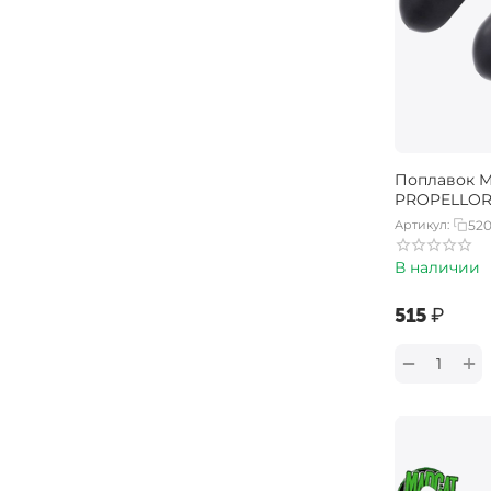
Поплавок 
PROPELLOR
Артикул:
52
В наличии
‍515‍
₽
+
−