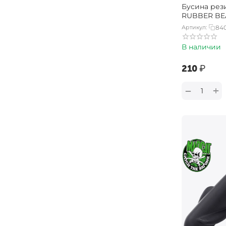
Бусина ре
RUBBER BE
Артикул:
84
В наличии
‍210‍
₽
+
−