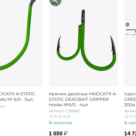
DCAT® A-STATIC
Крючки двойные MADCAT® A-
Удил
ks № 6/0 - 5шт.
STATIC DEADBAIT GRIPPER
GREE
Hooks №6/0 - 4шт.
300g
944
Артикул:
55947
Артику
В наличии
В на
‍1 030‍
₽
‍14 7