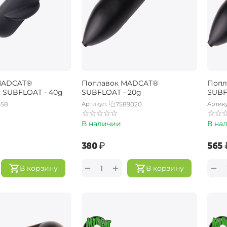
MADCAT®
Поплавок MADCAT®
Попл
 SUBFLOAT - 40g
SUBFLOAT - 20g
SUBF
058
Артикул:
7589020
Артику
В наличии
В на
‍380‍
₽
‍565‍
+
−
−
В корзину
В корзину