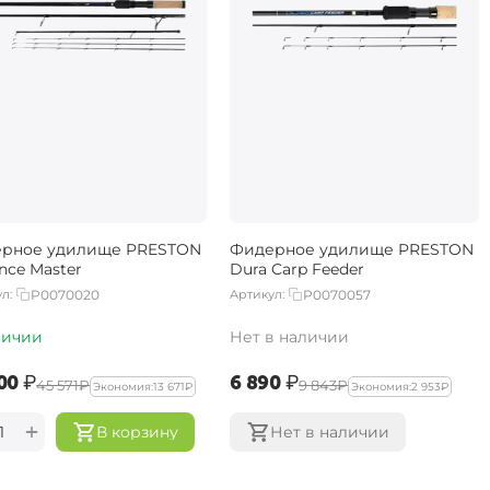
рное удилище PRESTON
Фидерное удилище PRESTON
nce Master
Dura Carp Feeder
л:
P0070020
Артикул:
P0070057
личии
Нет в наличии
00‍
₽
‍6 890‍
₽
‍45 571‍
₽
‍9 843‍
₽
Экономия:
‍13 671‍
₽
Экономия:
‍2 953‍
₽
+
В корзину
Нет в наличии