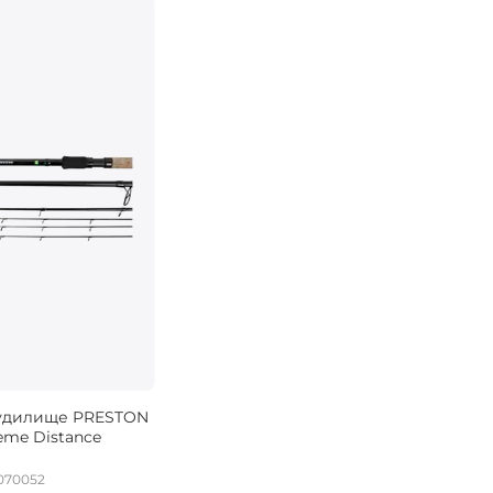
удилище PRESTON
eme Distance
070052