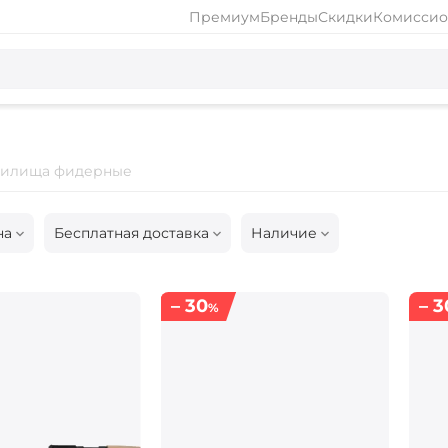
Премиум
Бренды
Скидки
Комиссио
илища фидерные
на
Бесплатная доставка
Наличие
– 30
– 3
%