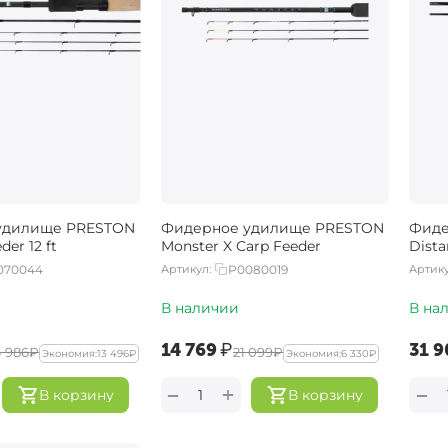
удилище PRESTON
Фидерное удилище PRESTON
Фиде
der 12 ft
Monster X Carp Feeder
Dista
070044
Артикул:
P0080019
Артику
В наличии
В на
‍14 769‍
₽
‍31 9
4 986‍
₽
‍21 099‍
₽
Экономия:
‍13 496‍
₽
Экономия:
‍6 330‍
₽
+
−
−
В корзину
В корзину