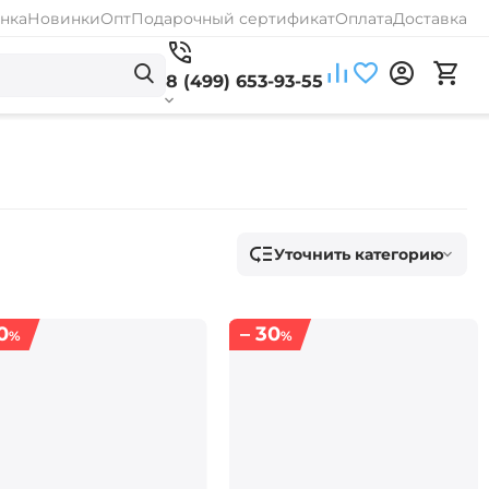
нка
Новинки
Опт
Подарочный сертификат
Оплата
Доставка
8 (499) 653-93-55
Уточнить категорию
0
– 30
%
%