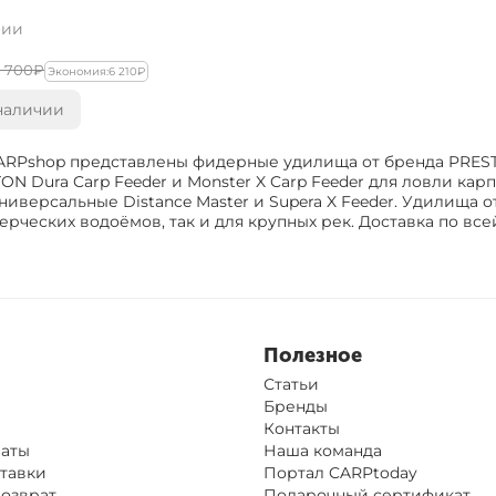
чии
0 700‍
₽
Экономия:
‍6 210‍
₽
наличии
CARPshop представлены фидерные удилища от бренда PRES
ON Dura Carp Feeder и Monster X Carp Feeder для ловли карп
ниверсальные Distance Master и Supera X Feeder. Удилища 
ерческих водоёмов, так и для крупных рек. Доставка по все
Полезное
Статьи
Бренды
Контакты
латы
Наша команда
тавки
Портал CARPtoday
Возврат
Подарочный сертификат