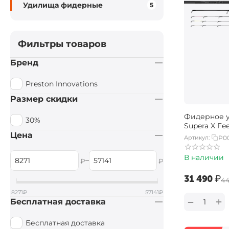
Удилища фидерные
5
Фильтры товаров
Бренд
Preston Innovations
Размер скидки
Фидерное 
30%
Supera X Fee
Цена
Артикул:
P0
В наличии
–
₽
₽
‍31 490‍
₽
‍4
8271
₽
57141
₽
+
−
Бесплатная доставка
Бесплатная доставка