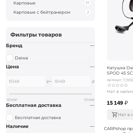
Карповые
17
Карповые с бейтранером
2
Фильтры товаров
Бренд
Daiwa
Цена
Катушка Dai
SPOD 45 S
Артикул:
101
–
₽
₽
Нет в нали
15149
₽
15149
₽
‍15 149‍
₽
Бесплатная доставка
Нет в 
Бесплатная доставка
Наличие
CARPshop пр