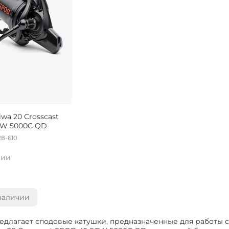
wa 20 Crosscast
CW 5000C QD
28-610
чии
наличии
едлагает сподовые катушки, предназначенные для работы 