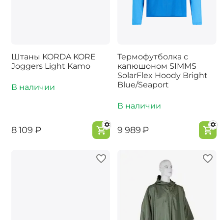
Штаны KORDA KORE
Термофутболка с
Joggers Light Kamo
капюшоном SIMMS
SolarFlex Hoody Bright
Blue/Seaport
В наличии
В наличии
‍8 109‍
₽
‍9 989‍
₽