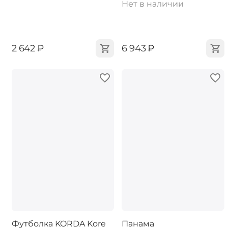
Нет в наличии
‍2 642‍
₽
‍6 943‍
₽
Футболка KORDA Kore
Панама