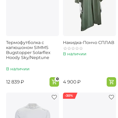
Термофутболка с
Накидка-Пончо СПЛАВ
капюшоном SIMMS
Bugstopper Solarflex
В наличии
Hoody Sky/Neptune
В наличии
‍12 839‍
₽
‍4 900‍
₽
-30%