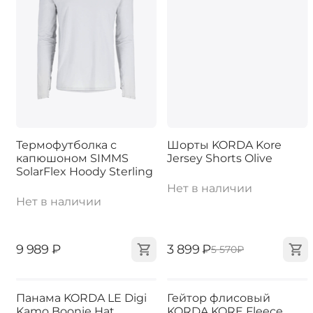
Термофутболка с
Шорты KORDA Kore
капюшоном SIMMS
Jersey Shorts Olive
SolarFlex Hoody Sterling
Нет в наличии
Нет в наличии
‍9 989‍
₽
‍3 899‍
₽
‍5 570‍
₽
Панама KORDA LE Digi
Гейтор флисовый
Kamo Boonie Hat
KORDA KORE Fleece