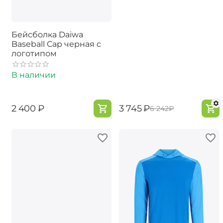
Бейсболка Daiwa
Baseball Cap черная с
логотипом
В наличии
‍2 400‍
₽
‍3 745‍
₽
‍6 242‍
₽