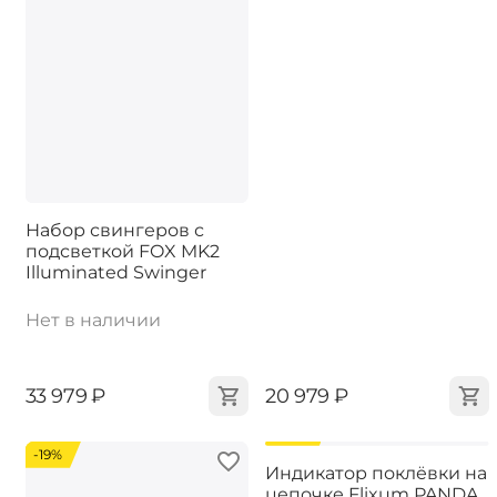
Набор свингеров с
подсветкой FOX MK2
Illuminated Swinger
Нет в наличии
‍33 979‍
₽
‍20 979‍
₽
-19%
-19%
Индикатор поклёвки на
цепочке Flixum PANDA