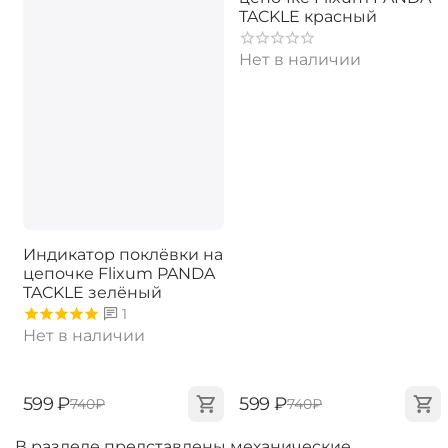
TACKLE красный
Нет в наличии
Индикатор поклёвки на
цепочке Flixum PANDA
TACKLE зелёный
1
Нет в наличии
‍599‍
₽
‍599‍
₽
‍740‍
₽
‍740‍
₽
В разделе представлены механические