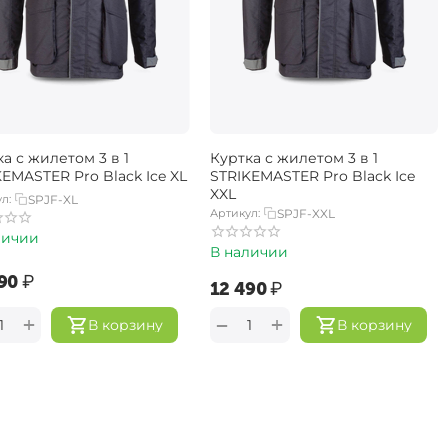
а с жилетом 3 в 1
Куртка с жилетом 3 в 1
EMASTER Pro Black Ice XL
STRIKEMASTER Pro Black Ice
XXL
л:
SPJF-XL
Артикул:
SPJF-XXL
личии
В наличии
90‍
₽
‍12 490‍
₽
+
+
−
В корзину
В корзину