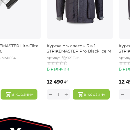
MASTER Lite-Flite
Куртка с жилетом 3 в 1
Куртк
.
STRIKEMASTER Pro Black Ice M
STRIK
E-MM0154
Артикул:
SPJF-M
Артику
В наличии
В на
‍12 490‍
₽
‍12 4
+
−
−
В корзину
В корзину