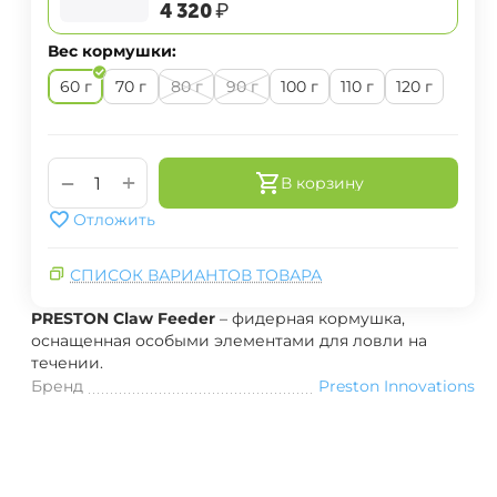
‍4 320‍
₽
Вес кормушки:
60 г
70 г
80 г
90 г
100 г
110 г
120 г
+
−
В корзину
Отложить
СПИСОК ВАРИАНТОВ ТОВАРА
PRESTON Claw Feeder
– фидерная кормушка,
оснащенная особыми элементами для ловли на
течении.
Бренд
Preston Innovations