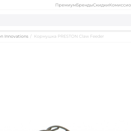
Премиум
Бренды
Скидки
Комиссио
n Innovations
/
Кормушка PRESTON Claw Feeder