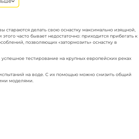
льше
90 г
‍484‍
₽
овы стараются делать свою оснастку максимально изящной,
 этого часто бывает недостаточно: приходится прибегать к
облений, позволяющих «затормозить» оснастку в
 успешное тестирование на крупных европейских реках
испытаний на воде. С их помощью можно снизить общий
кими моделями.