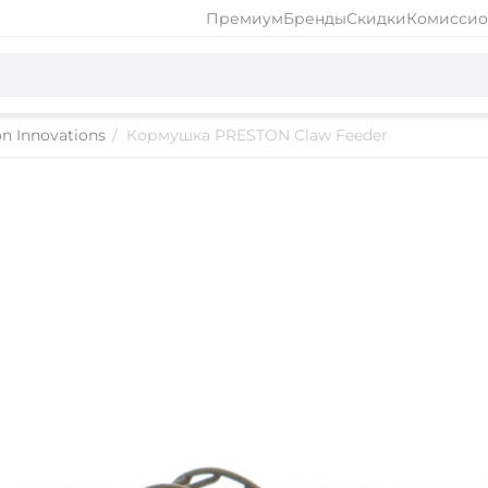
Премиум
Бренды
Скидки
Комиссио
n Innovations
/
Кормушка PRESTON Claw Feeder