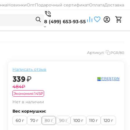
нка
Новинки
Опт
Подарочный сертификат
Оплата
Доставка
8 (499) 653-93-55
Артикул:
PGR/80
Написать отзыв
‍339‍
₽
‍484‍
₽
Экономия:
‍145‍
₽
Нет в наличии
Вес кормушки:
60 г
70 г
80 г
90 г
100 г
110 г
120 г