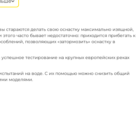
льше
90 г
‍484‍
₽
овы стараются делать свою оснастку максимально изящной,
 этого часто бывает недостаточно: приходится прибегать к
облений, позволяющих «затормозить» оснастку в
 успешное тестирование на крупных европейских реках
испытаний на воде. С их помощью можно снизить общий
кими моделями.