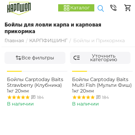
Каталог
Бойлы для ловли карпа и карповая
прикормка
Главная
КАРПФИШИНГ
Бойлы и Прикормка
/
/
Уточнить
Все фильтры
категорию
-15%
-15%
Бойлы Carptoday Baits
Бойлы Carptoday Baits
Strawberry (Клубника)
Multi Fish (Мульти Фиш)
1кг 20мм
1кг 20мм
184
184
В наличии
В наличии