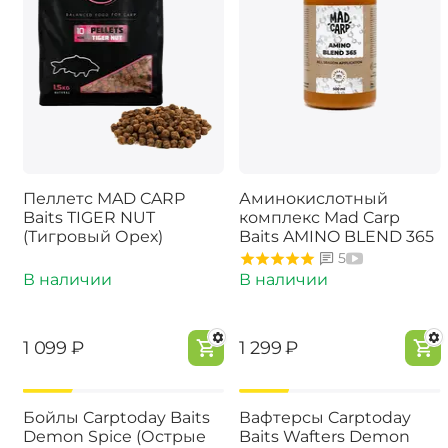
Пеллетс MAD CARP
Аминокислотный
Baits TIGER NUT
комплекс Mad Carp
(Тигровый Орех)
Baits AMINO BLEND 365
5
В наличии
В наличии
‍1 099‍
₽
‍1 299‍
₽
-15%
-15%
Бойлы Carptoday Baits
Вафтерсы Carptoday
Demon Spice (Острые
Baits Wafters Demon