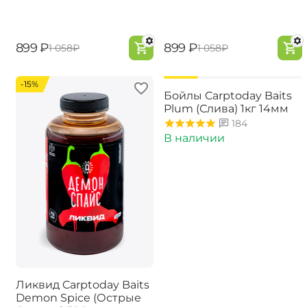
‍899‍
₽
‍899‍
₽
‍1 058‍
₽
‍1 058‍
₽
-15%
-15%
Бойлы Carptoday Baits
Plum (Слива) 1кг 14мм
184
В наличии
Ликвид Carptoday Baits
Demon Spice (Острые