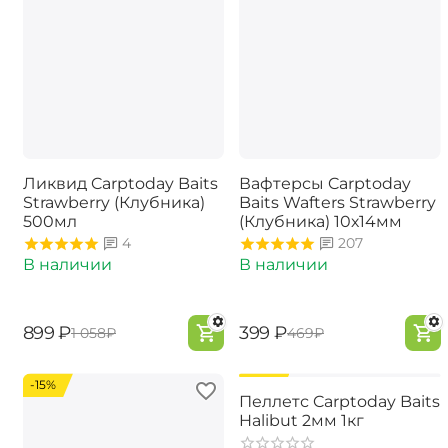
Ликвид Carptoday Baits
Вафтерсы Carptoday
Strawberry (Клубника)
Baits Wafters Strawberry
500мл
(Клубника) 10х14мм
4
207
В наличии
В наличии
‍899‍
₽
‍399‍
₽
‍1 058‍
₽
‍469‍
₽
-15%
-15%
Пеллетс Carptoday Baits
Halibut 2мм 1кг