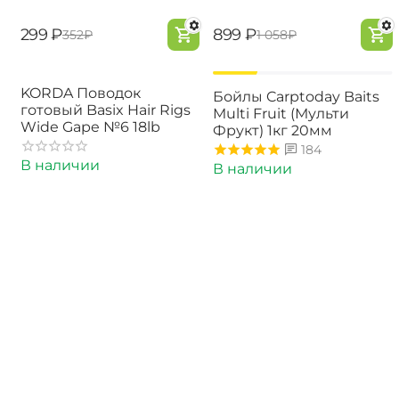
‍299‍
₽
‍899‍
₽
‍352‍
₽
‍1 058‍
₽
-15%
KORDA Поводок
Бойлы Carptoday Baits
готовый Basix Hair Rigs
Multi Fruit (Мульти
Wide Gape №6 18lb
Фрукт) 1кг 20мм
184
В наличии
В наличии