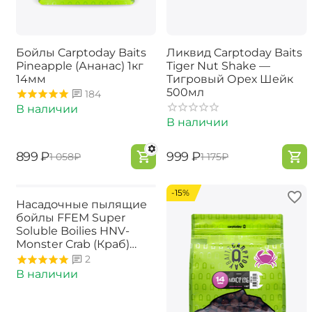
Бойлы Carptoday Baits
Ликвид Carptoday Baits
Pineapple (Ананас) 1кг
Tiger Nut Shake —
14мм
Тигровый Орех Шейк
500мл
184
В наличии
В наличии
‍899‍
₽
‍999‍
₽
‍1 058‍
₽
‍1 175‍
₽
-15%
Насадочные пылящие
бойлы FFEM Super
Soluble Boilies HNV-
Monster Crab (Краб)
16/20mm
2
В наличии