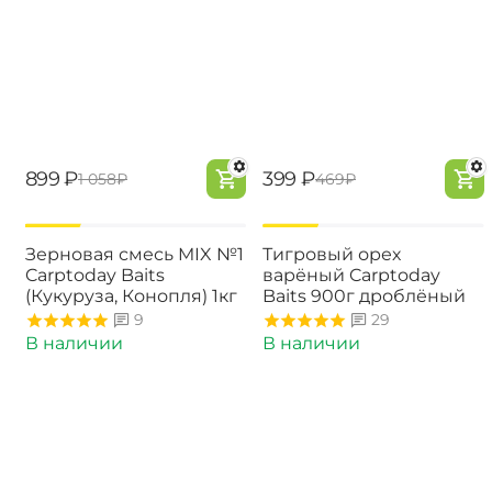
‍899‍
₽
‍399‍
₽
‍1 058‍
₽
‍469‍
₽
-18%
-18%
Зерновая смесь MIX №1
Тигровый орех
Carptoday Baits
варёный Carptoday
(Кукуруза, Конопля) 1кг
Baits 900г дроблёный
9
29
В наличии
В наличии