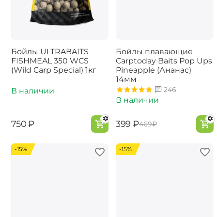
Бойлы ULTRABAITS
Бойлы плавающие
FISHMEAL 350 WCS
Carptoday Baits Pop Ups
(Wild Carp Special) 1кг
Pineapple (Ананас)
14мм
246
В наличии
В наличии
‍750‍
₽
‍399‍
₽
‍469‍
₽
-15%
-15%