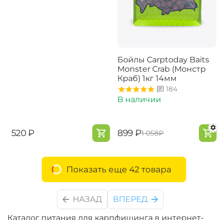
Бойлы Carptoday Baits
Monster Crab (Монстр
Краб) 1кг 14мм
184
В наличии
‍520‍
₽
‍899‍
₽
‍1 058‍
₽
Показать еще 42 товара
НАЗАД
ВПЕРЕД
Каталог питания для карпфишинга в интернет-