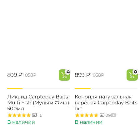
‍899‍
₽
‍899‍
₽
‍1 058‍
₽
‍1 058‍
₽
-15%
-18%
Ликвид Carptoday Baits
Конопля натуральная
Multi Fish (Мульти Фиш)
варёная Carptoday Baits
500мл
1кг
16
29
В наличии
В наличии