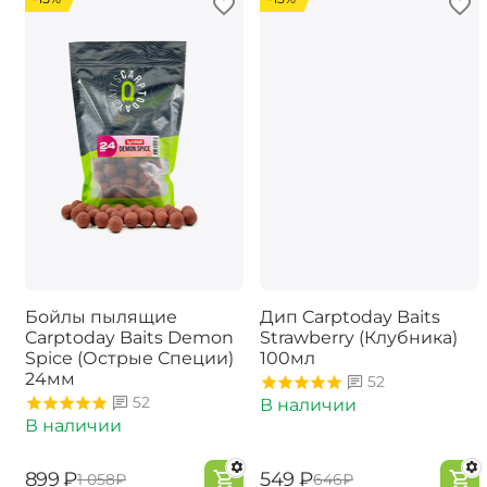
Бойлы пылящие
Дип Carptoday Baits
Carptoday Baits Demon
Strawberry (Клубника)
Spice (Острые Специи)
100мл
24мм
52
52
В наличии
В наличии
‍899‍
₽
‍549‍
₽
‍1 058‍
₽
‍646‍
₽