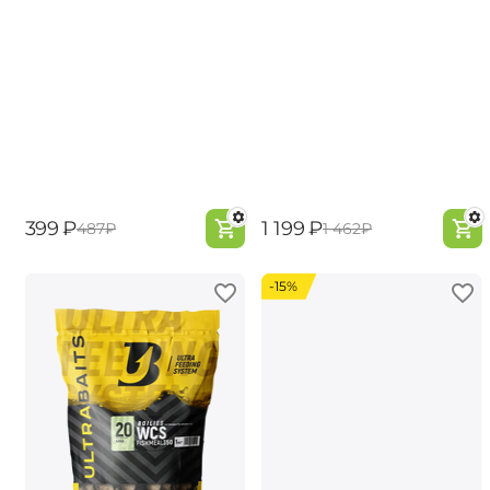
‍399‍
₽
‍1 199‍
₽
‍487‍
₽
‍1 462‍
₽
-15%