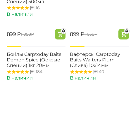
Специи) 500мл
16
В наличии
‍899‍
₽
‍899‍
₽
‍1 058‍
₽
‍1 058‍
₽
-15%
-15%
Бойлы Carptoday Baits
Вафтерсы Carptoday
Demon Spice (Острые
Baits Wafters Plum
Специи) 1кг 20мм
(Слива) 10х14мм
184
40
В наличии
В наличии