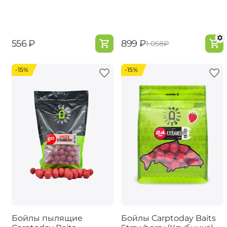
‍556‍
₽
‍899‍
₽
‍1 058‍
₽
-15%
-15%
Бойлы пылящие
Бойлы Carptoday Baits