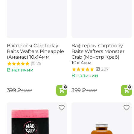
Вафтерсы Carptoday
Вафтерсы Carptoday
Baits Wafters Pineapple
Baits Wafters Monster
(Ананас) 10х14мм
Crab (Монстр Краб)
10х14мм
25
207
В наличии
В наличии
‍399‍
₽
‍399‍
₽
‍469‍
₽
‍469‍
₽