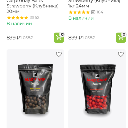
Carptoday Baits
Strawberry (Клубника)
Strawberry (Клубника)
1кг 24мм
20мм
184
52
В наличии
В наличии
‍899‍
₽
‍899‍
₽
‍1 058‍
₽
‍1 058‍
₽