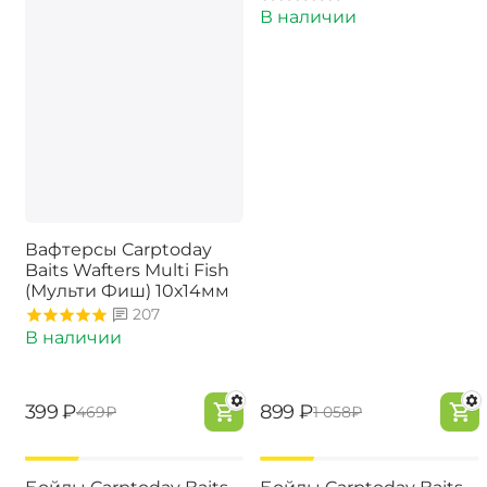
В наличии
Вафтерсы Carptoday
Baits Wafters Multi Fish
(Мульти Фиш) 10х14мм
207
В наличии
‍399‍
₽
‍899‍
₽
‍469‍
₽
‍1 058‍
₽
-15%
-15%