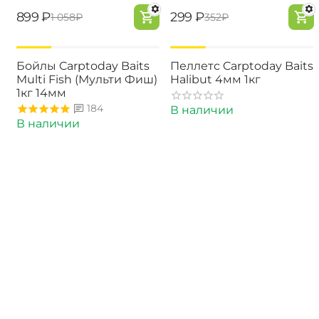
‍899‍
₽
‍299‍
₽
‍1 058‍
₽
‍352‍
₽
-15%
-15%
Бойлы Carptoday Baits
Пеллетс Carptoday Baits
Multi Fish (Мульти Фиш)
Halibut 4мм 1кг
1кг 14мм
184
В наличии
В наличии