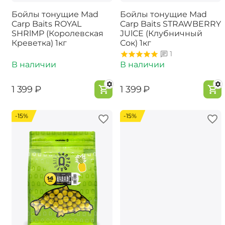
Бойлы тонущие Mad
Бойлы тонущие Mad
Carp Baits ROYAL
Carp Baits STRAWBERRY
SHRlMP (Королевская
JUlCE (Клубничный
Креветка) 1кг
Сок) 1кг
1
В наличии
В наличии
‍1 399‍
₽
‍1 399‍
₽
-15%
-15%