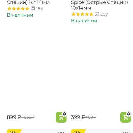
Специи) 1кг 14мм
Spice (Острые Специи)
10х14мм
184
207
В наличии
В наличии
‍899‍
₽
‍399‍
₽
‍1 058‍
₽
‍469‍
₽
-15%
-15%