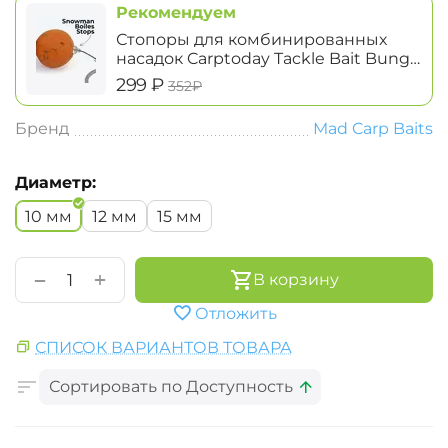
Рекомендуем
Стопоры для комбинированных
насадок Carptoday Tackle Bait Bung
Snowman Boiles Stops
‍299‍
₽
‍352‍
₽
Бренд
Mad Carp Baits
Диаметр:
10 мм
12 мм
15 мм
+
−
В корзину
Отложить
СПИСОК ВАРИАНТОВ ТОВАРА
Сортировать по Доступность