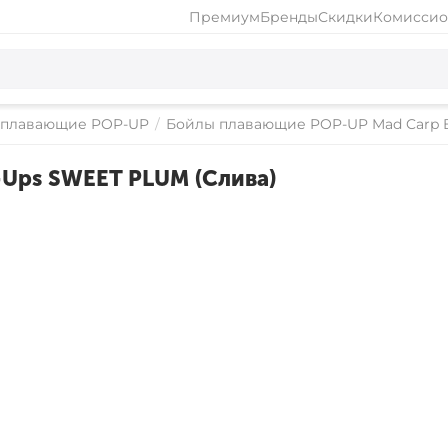
Премиум
Бренды
Скидки
Комиссио
 плавающие POP-UP
/
Бойлы плавающие POP-UP Mad Carp B
-Ups SWEET PLUM (Слива)