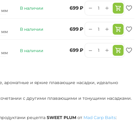
+
−
‍699‍
₽
В наличии
0 мм
+
−
‍699‍
₽
В наличии
2 мм
+
−
‍699‍
₽
В наличии
5 мм
ые, ароматные и яркие плавающие насадки, идеально
в сочетании с другими плавающими и тонущими насадками.
 продуктами рецепта
SWEET PLUM
от
Mad Carp Baits
: