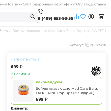
нка
Новинки
Опт
Подарочный сертификат
Оплата
Доставка
8 (499) 653-93-55
aits
/
Бойлы плавающие Mad Carp Baits Pop-Ups SWEET PL
Артикул:
MDCPSP10
Написать отзыв
‍699‍
₽
В наличии
Рекомендуем
Бойлы плавающие Mad Carp Baits
TANGERINE Pop-Ups (Мандарин)
‍699‍
₽
Диаметр: