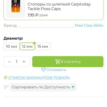
Стопоры со шляпкой Carptoday
Tackle Floss Caps
‍199‍
₽
‍234‍
₽
Бренд
Mad Carp Baits
Диаметр:
10 мм
12 мм
15 мм
+
−
В корзину
Отложить
СПИСОК ВАРИАНТОВ ТОВАРА
Сортировать по Доступность