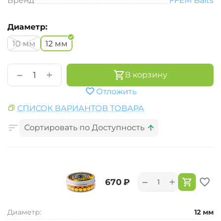
Бренд
FFEM Baits
Диаметр:
10 мм
12 мм
+
−
В корзину
Отложить
СПИСОК ВАРИАНТОВ ТОВАРА
Сортировать по Доступность
+
−
‍670‍
₽
Диаметр:
12 мм