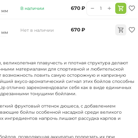
+
−
‍670‍
₽
В наличии
2 мм
‍670‍
₽
Нет в наличии
0 мм
 великолепная плавучесть и плотная структура делают
чными материалами для спортивной и любительской
т возможность ловить самую осторожную и капризную
ейший вкусо-ароматический сигнал этих бойлов способны
-Up отлично зарекомендовали себя как в виде единичных
 подрезанными тонущими бойлами.
легкий фруктовый оттенок дюшеса, с добавлением
лавающие бойлы особенной насадкой среди великого
ых ингредиентов напрочь лишают рассудка карпов и
бойлов, позволяющая аккуратно подрезать их при