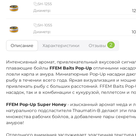
SH-1255
1
Диаметр:
SH-1055
1
Диаметр:
2
Описание
Характеристики
Отзывы
Интенсивный аромат, привлекательный вкусовой сигнал,
плавающие бойлы
FFEM Baits Pop-Up
отличными насадо
ловли карпа и амура. Миниатюрные Pop-Up насадки даю
рыбу в течении всего года. Яркая визуализация и мощн
привлекать рыбу с больших расстояний. FFEM Baits Pop
насадок, так и в комбинации с кукурузой, пеллетсом и
FFEM Pop-Up Super Honey
- изысканный аромат меда и 
натурального подсластителя Thaumatin-B делают эти п
множества рабочих бойлов, а добавление пары секретн
амуров!
Отдельного внимания заслуживает эластичная текстура 