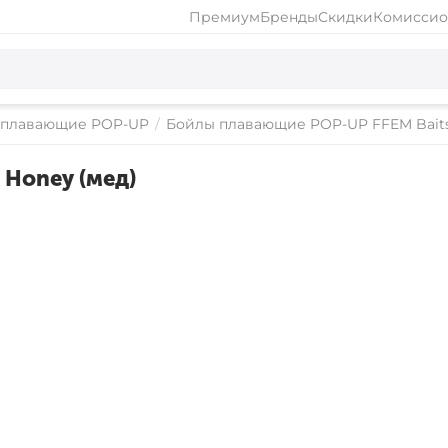
Премиум
Бренды
Скидки
Комиссио
 плавающие POP-UP
/
Бойлы плавающие POP-UP FFEM Bait
Honey (мед)