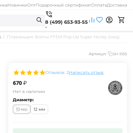
нка
Новинки
Опт
Подарочный сертификат
Оплата
Доставка
8 (499) 653-93-55
s
/
Плавающие бойлы FFEM Pop-Up Super Honey (мед)
Артикул:
SH-1055
Отзывов: 2
Написать отзыв
‍670‍
₽
Нет в наличии
Диаметр:
10 мм
12 мм