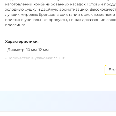
изготовлении комбинированных насадок. Готовый проду
холодную сушку и двойную ароматизацию. Высококачес
лучших мировых брендов в сочетании с эксклюзивными 
поистине уникальные продукты, не раз доказавшие свою
прессинга.
Характеристики:
- Диаметр: 10 мм, 12 мм.
- Количество в упаковке: 55 шт.
- Цвет: 10 мм - желтый с вкраплениями, 12 мм - желтый.
Бо
- Тип:
H.V. - High Visual - яркий интенсивный цвет.
- Производитель: Россия.