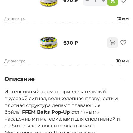
+
−
‍670‍
₽
Диаметр:
12 мм
‍670‍
₽
Диаметр:
10 мм
Описание
Интенсивный аромат, привлекательный
вкусовой сигнал, великолепная плавучесть и
плотная структура делают плавающие
бойлы
FFEM Baits Pop-Up
отличными
насадочными материалами для спортивной и
любительской ловли карпа и амура.
Миниатюрные Pop-Up насадки дают