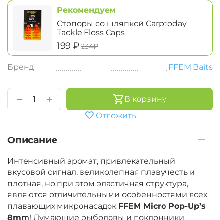
Рекомендуем
Стопоры со шляпкой Carptoday
Tackle Floss Caps
‍199‍
₽
‍234‍
₽
Бренд
FFEM Baits
+
−
В корзину
Отложить
Описание
Интенсивный аромат, привлекательный
вкусовой сигнал, великолепная плавучесть и
плотная, но при этом эластичная структура,
являются отличительными особенностями всех
плавающих микронасадок
FFEM Micro Pop-Up’s
8mm
! Думающие рыболовы и поклонники