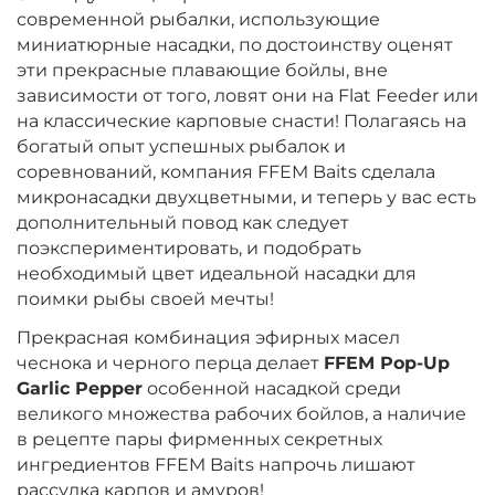
современной рыбалки, использующие
миниатюрные насадки, по достоинству оценят
эти прекрасные плавающие бойлы, вне
зависимости от того, ловят они на Flat Feeder или
на классические карповые снасти! Полагаясь на
богатый опыт успешных рыбалок и
соревнований, компания FFEM Baits сделала
микронасадки двухцветными, и теперь у вас есть
дополнительный повод как следует
поэкспериментировать, и подобрать
необходимый цвет идеальной насадки для
поимки рыбы своей мечты!
Прекрасная комбинация эфирных масел
чеснока и черного перца делает
FFEM Pop-Up
Garlic Pepper
особенной насадкой среди
великого множества рабочих бойлов, а наличие
в рецепте пары фирменных секретных
ингредиентов FFEM Baits напрочь лишают
рассудка карпов и амуров!