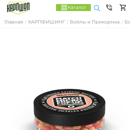
Каталог
Главная
КАРПФИШИНГ
Бойлы и Прикормка
Б
/
/
/