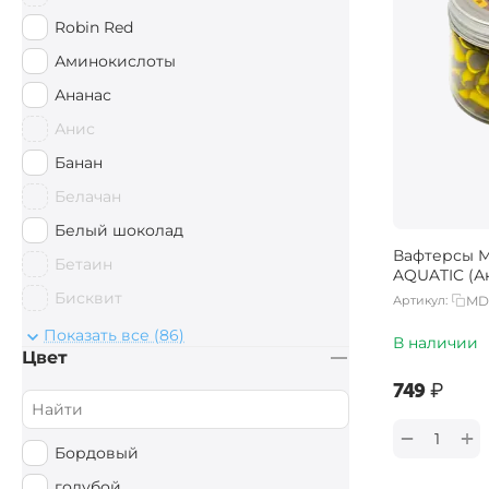
10 х 14 мм
Robin Red
15 х 11 мм
Аминокислоты
15 х 18 мм
Ананас
14 x 20 мм
Анис
Банан
Белачан
Белый шоколад
Вафтерсы M
Бетаин
AQUATIC (Ак
Бисквит
Артикул:
MD
Ваниль
Показать все (86)
В наличии
Цвет
Вишня
‍749‍
₽
Гаммарус
Герань
+
−
Бордовый
Груша
голубой