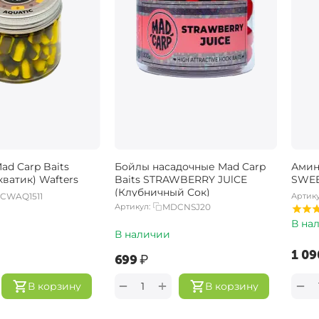
ad Carp Baits
Бойлы насадочные Mad Carp
Амин
ватик) Wafters
Baits STRAWBERRY JUlCE
SWEE
(Клубничный Сок)
CWAQ1511
Артику
Артикул:
MDCNSJ20
В на
В наличии
‍1 09
‍699‍
₽
+
−
−
В корзину
В корзину