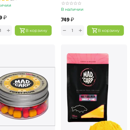
личии
В наличии
9‍
₽
‍749‍
₽
+
+
−
В корзину
В корзину