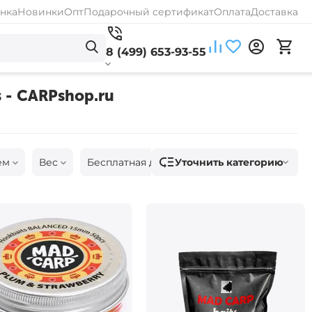
нка
Новинки
Опт
Подарочный сертификат
Оплата
Доставка
8 (499) 653-93-55
s - CARPshop.ru
Уточнить категорию
ём
Вес
Бесплатная доставка
Наличие