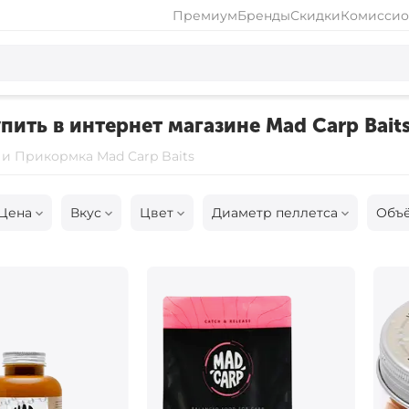
Премиум
Бренды
Скидки
Комиссио
пить в интернет магазине Mad Carp Bait
и Прикормка Mad Carp Baits
Цена
Вкус
Цвет
Диаметр пеллетса
Объ