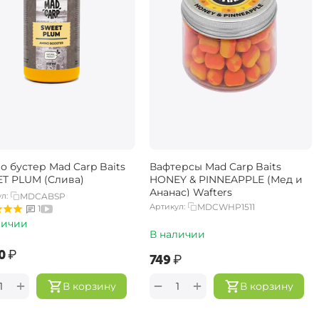
о бустер Mad Carp Baits
Вафтерсы Mad Carp Baits
T PLUM (Слива)
HONEY & PINNEAPPLE (Мед и
Ананас) Wafters
л:
MDCABSP
Артикул:
MDCWHP1511
1
личии
В наличии
0‍
₽
‍749‍
₽
+
+
−
В корзину
В корзину