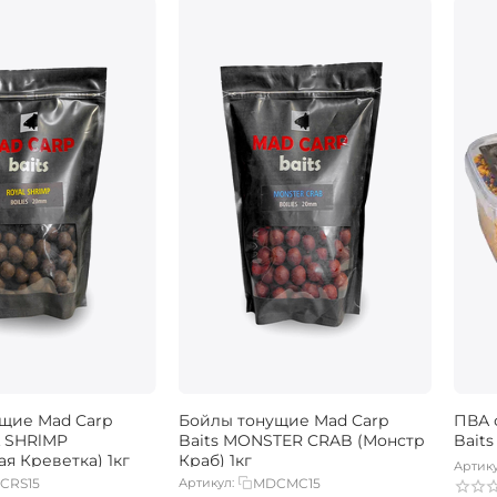
щие Mad Carp
Бойлы тонущие Mad Carp
ПВА 
L SHRlMP
Baits MONSTER CRAB (Монстр
Bait
я Креветка) 1кг
Краб) 1кг
Артику
CRS15
Артикул:
MDCMC15