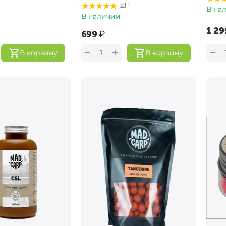
1
В на
В наличии
‍1 29
‍699‍
₽
+
−
−
В корзину
В корзину