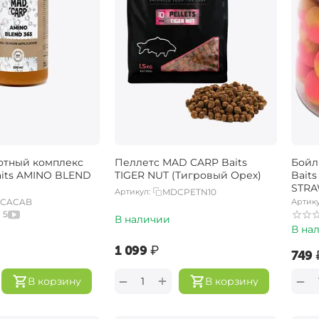
отный комплекс
Пеллетс MAD CARP Baits
Бойл
aits AMINO BLEND
TIGER NUT (Тигровый Орех)
Bait
STRA
Артикул:
MDCPETN10
Клуб
CACAB
Артику
5
В наличии
В на
‍1 099‍
₽
‍749‍
+
−
−
В корзину
В корзину