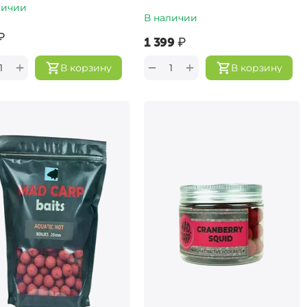
личии
В наличии
₽
‍1 399‍
₽
+
+
−
В корзину
В корзину