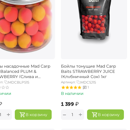
ы насадочные Mad Carp
Бойлы тонущие Mad Carp
s Balanced PLUM &
Baits STRAWBERRY JUlCE
WBERRY (Слива и
(Клубничный Сок) 1кг
ника) 15мм
л:
MDCBLPS15
Артикул:
MDCSJ15
1
личии
В наличии
₽
‍1 399‍
₽
+
+
−
В корзину
В корзину