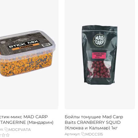
стик-микс MAD CARP
Бойлы тонущие Mad Carp
s TANGERINE (Мандарин)
Baits CRANBERRY SQUID
(Клюква и Кальмар) 1кг
л:
MDCPVATA
Артикул:
MDCCS15