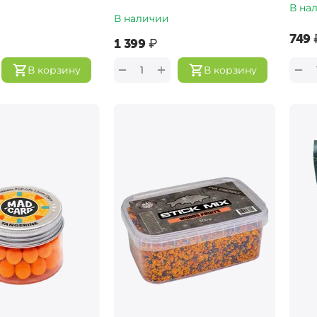
В на
В наличии
‍749‍
‍1 399‍
₽
+
−
−
В корзину
В корзину