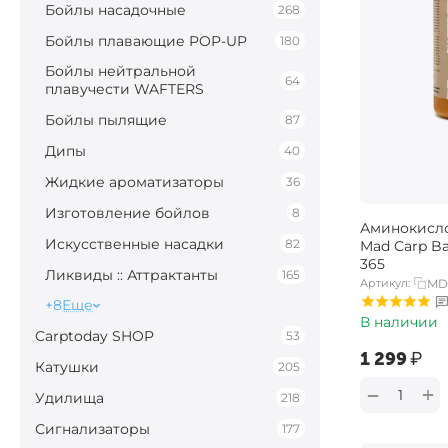
Бойлы насадочные
268
Бойлы плавающие POP-UP
180
Бойлы нейтральной
64
плавучести WAFTERS
Бойлы пылящие
87
Дипы
40
Жидкие ароматизаторы
36
Изготовление бойлов
8
Аминокисл
Искусственные насадки
82
Mad Carp B
365
Ликвиды :: Аттрактанты
165
Артикул:
MD
+8
Еще
В наличии
Carptoday SHOP
53
‍1 299‍
₽
Катушки
205
+
−
Удилища
218
Сигнализаторы
177