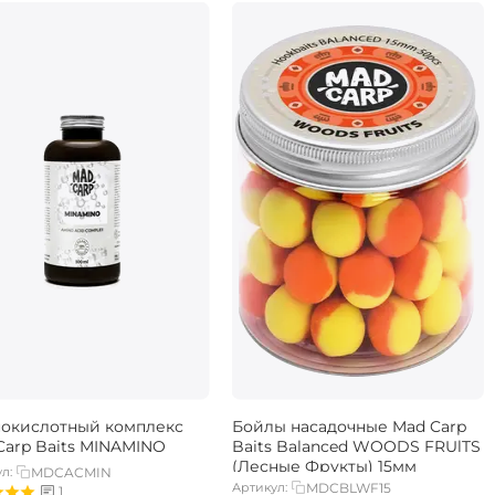
окислотный комплекс
Бойлы насадочные Mad Carp
Carp Baits MINAMINO
Baits Balanced WOODS FRUlTS
(Лесные Фрукты) 15мм
л:
MDCACMIN
Артикул:
MDCBLWF15
1