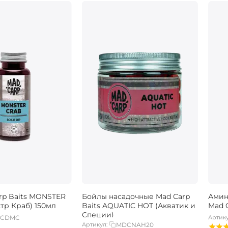
rp Baits MONSTER
Бойлы насадочные Mad Carp
Амин
тр Краб) 150мл
Baits AQUATIC HOT (Акватик и
Mad 
Специи)
CDMC
Артику
Артикул:
MDCNAH20