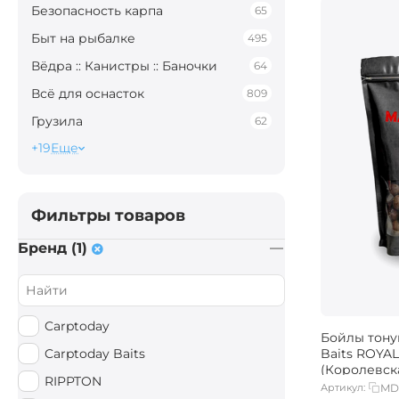
Безопасность карпа
65
Быт на рыбалке
495
Вёдра :: Канистры :: Баночки
64
Всё для оснасток
809
Грузила
62
+19
Еще
Фильтры товаров
Бренд (1)
Carptoday
Бойлы тону
Carptoday Baits
Baits ROYA
(Королевска
RIPPTON
Артикул:
MD