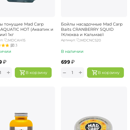
ы тонущие Mad Carp
Бойлы насадочные Mad Carp
и
Baits CRANBERRY SQUID
ии) 1кг
(Клюква и Кальмар)
л:
MDCAH15
Артикул:
MDCNCS20
3
личии
В наличии
‍
₽
‍699‍
₽
+
+
−
В корзину
В корзину