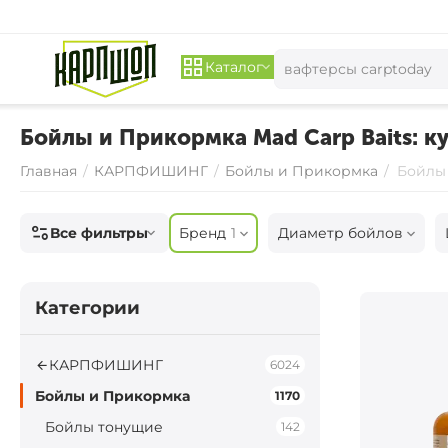
Каталог
Бойлы и Прикормка Mad Carp Baits: ку
Главная
/
КАРПФИШИНГ
/
Бойлы и Прикормка
/
Бойлы 
Все фильтры
Бренд
1
Диаметр бойлов
Категории
КАРПФИШИНГ
6024
Бойлы и Прикормка
1170
Бойлы тонущие
142