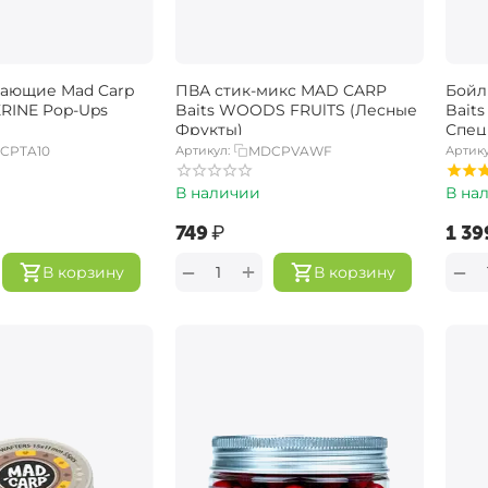
ающие Mad Carp
ПВА стик-микс MAD CARP
Бойл
ERINE Pop-Ups
Baits WOODS FRUlTS (Лесные
Baits AQUATIC HOT (Акватик 
Фрукты)
Спец
CPTA10
Артикул:
MDCPVAWF
Артику
В наличии
В на
‍749‍
₽
‍1 399
+
−
−
В корзину
В корзину