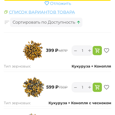
Отложить
СПИСОК ВАРИАНТОВ ТОВАРА
Сортировать по Доступность
+
−
‍399‍
₽
‍487‍
₽
Тип зерновых:
Кукуруза + Конопля
+
−
‍599‍
₽
‍730‍
₽
Тип зерновых:
Кукуруза + Конопля с чесноком