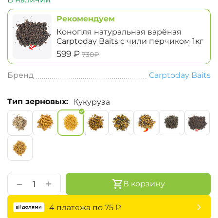
Рекомендуем
Конопля натуральная варёная
Carptoday Baits с чили перчиком 1кг
‍599‍
₽
‍730‍
₽
Бренд
Carptoday Baits
Тип зерновых:
Кукуруза
+
−
В корзину
4 платежа по
75
₽