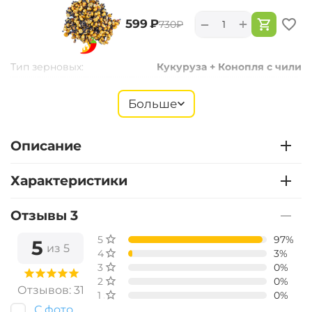
+
−
‍599‍
₽
‍730‍
₽
Тип зерновых:
Кукуруза + Конопля с чили
Больше
+
−
‍399‍
₽
‍487‍
₽
Описание
Тип зерновых:
Зерновая смесь
Характеристики
Отзывы 3
+
−
‍599‍
₽
‍730‍
₽
5 звёзд
97%
5
из 5
4 звезды
3%
Тип зерновых:
Конопля с Чили
3 звезды
0%
2 звезды
0%
Отзывов: 31
1 звезда
0%
С фото