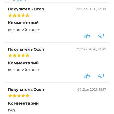
+
−
‍599‍
₽
‍730‍
₽
Покупатель Ozon
22 Фев 2026, 12:00
Тип зерновых:
Конопля
Комментарий
хороший товар
+
−
‍299‍
₽
‍365‍
₽
Покупатель Ozon
22 Фев 2026, 12:00
Тип зерновых:
Кукуруза
Комментарий
хороший товар
+
−
‍1 199‍
₽
‍1 462‍
₽
Покупатель Ozon
07 Дек 2025, 15:17
Тип зерновых:
Дробленый тигровый орех
Комментарий
гуд
+
−
‍1 199‍
₽
‍1 462‍
₽