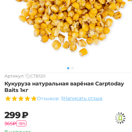
Артикул:
CTB120
Кукуруза натуральная варёная Carptoday
Baits 1кг
Написать отзыв
Отзывов: 3
‍299‍
₽
‍365‍
₽
-18%
В наличии