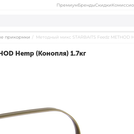
Премиум
Бренды
Скидки
Комиссио
ие прикормки
/
Методный микс STARBAITS Feedz METHOD He
OD Hemp (Конопля) 1.7кг