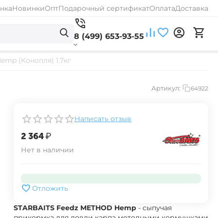
нка
Новинки
Опт
Подарочный сертификат
Оплата
Доставка
8 (499) 653-93-55
mp (Конопля) 1.7кг
Артикул:
64922
Написать отзыв
‍2 364‍
₽
Нет в наличии
Отложить
STARBAITS Feedz METHOD Hemp
- сыпучая
прикормка для ловли карпа методными кормушками