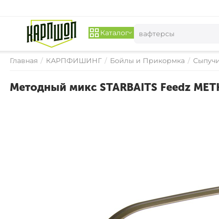
Каталог
Главная
/
КАРПФИШИНГ
/
Бойлы и Прикормка
/
Сыпуч
Методный микс STARBAITS Feedz METH