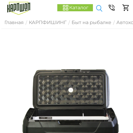
Каталог
Главная
КАРПФИШИНГ
Быт на рыбалке
Автох
/
/
/