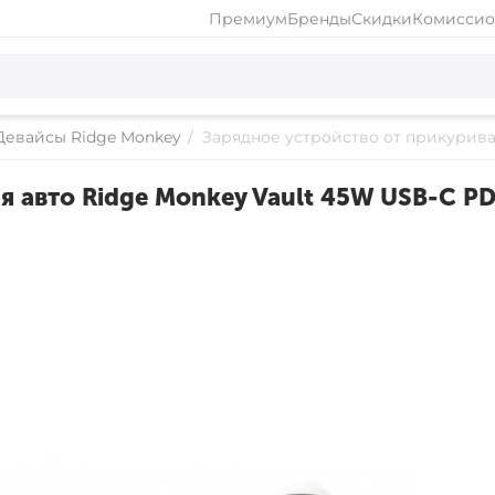
Премиум
Бренды
Скидки
Комиссио
Девайсы Ridge Monkey
/
Зарядное устройство от прикуриват
я авто Ridge Monkey Vault 45W USB-C PD