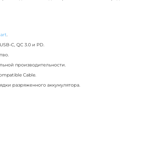
art
.
SB-C, QC 3.0 и PD.
тво.
альной производительности.
mpatible Cable.
ядки разряженного аккумулятора.