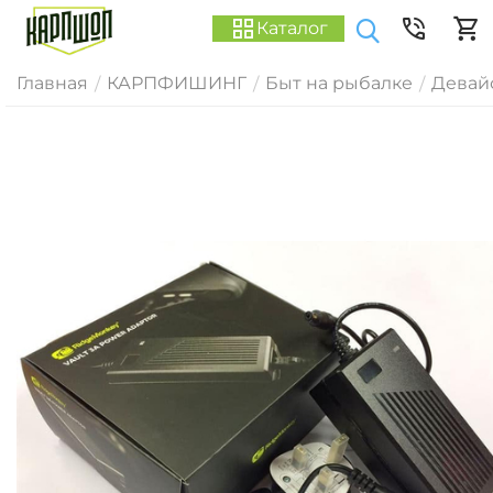
Каталог
Главная
КАРПФИШИНГ
Быт на рыбалке
Девай
/
/
/