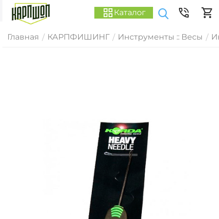
Каталог
Главная
КАРПФИШИНГ
Инструменты :: Весы
И
/
/
/