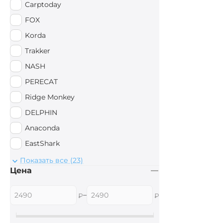
Carptoday
FOX
Korda
Trakker
NASH
PERECAT
Ridge Monkey
DELPHIN
Anaconda
EastShark
Sonik
Показать все (23)
Цена
AVID CARP
Aquatic
–
₽
₽
Wychwood
Mivardi