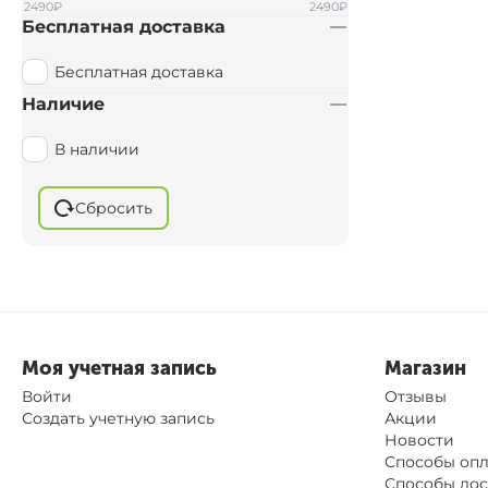
2490
₽
2490
₽
Бесплатная доставка
Prologic
Carp Pro
Бесплатная доставка
D.A.M.
Наличие
Rapala
В наличии
Leeda
Carpking
Сбросить
BoyaBY
SKILLS
Моя учетная запись
Магазин
Войти
Отзывы
Создать учетную запись
Акции
Новости
Способы оп
Способы дос