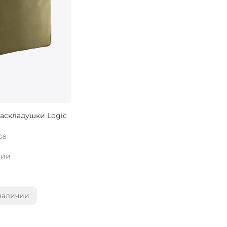
раскладушки Logic
08
чии
наличии