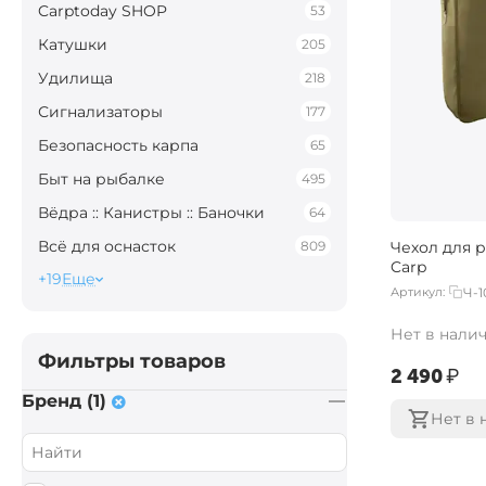
Carptoday SHOP
53
Катушки
205
Удилища
218
Сигнализаторы
177
Безопасность карпа
65
Быт на рыбалке
495
Вёдра :: Канистры :: Баночки
64
Всё для оснасток
809
Чехол для 
Carp
+19
Еще
Артикул:
Ч-1
Нет в нали
Фильтры товаров
‍2 490‍
₽
Бренд (1)
Нет в 