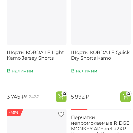
Шорты KORDA LE Light
Шорты KORDA LE Quick
Kamo Jersey Shorts
Dry Shorts Kamo
В наличии
В наличии
‍3 745‍
₽
‍5 992‍
₽
‍6 242‍
₽
-40%
-40%
Перчатки
непромокаемые RIDGE
MONKEY APEarel K2XP