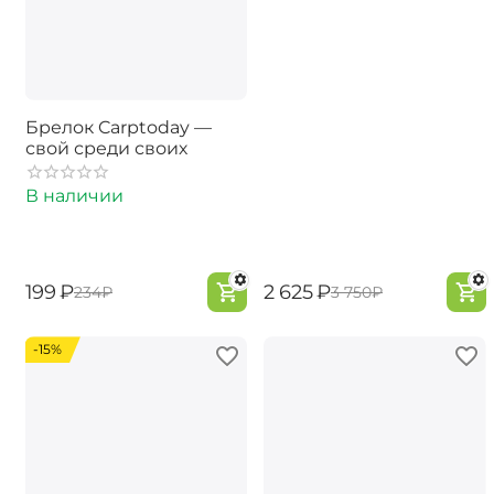
Брелок Carptoday —
свой среди своих
В наличии
‍199‍
₽
‍2 625‍
₽
‍234‍
₽
‍3 750‍
₽
-15%