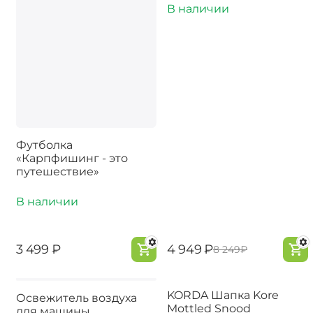
В наличии
Футболка
«Карпфишинг - это
путешествие»
В наличии
‍3 499‍
₽
‍4 949‍
₽
‍8 249‍
₽
KORDA Шапка Kore
Освежитель воздуха
Mottled Snood
для машины