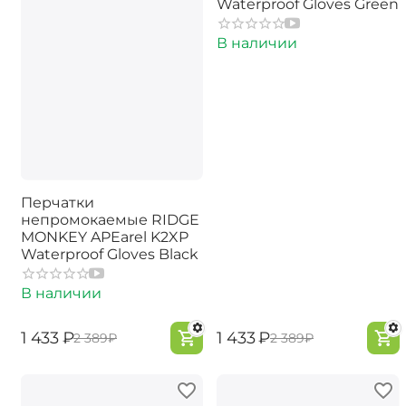
Waterproof Gloves Green
В наличии
Перчатки
непромокаемые RIDGE
MONKEY APEarel K2XP
Waterproof Gloves Black
В наличии
‍1 433‍
₽
‍1 433‍
₽
‍2 389‍
₽
‍2 389‍
₽