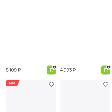
‍8 109‍
₽
‍4 993‍
₽
-40%