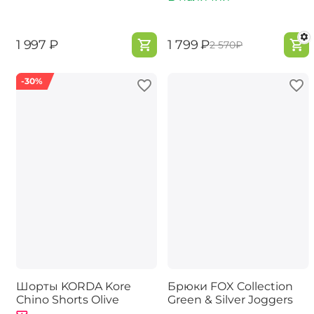
‍1 997‍
₽
‍1 799‍
₽
‍2 570‍
₽
-30%
Шорты KORDA Kore
Брюки FOX Collection
Chino Shorts Olive
Green & Silver Joggers