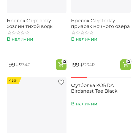
Брелок Carptoday —
Брелок Carptoday —
хозяин тихой воды
призрак ночного озера
В наличии
В наличии
‍199‍
₽
‍199‍
₽
‍234‍
₽
‍234‍
₽
-15%
-30%
Футболка KORDA
Birdsnest Tee Black
В наличии