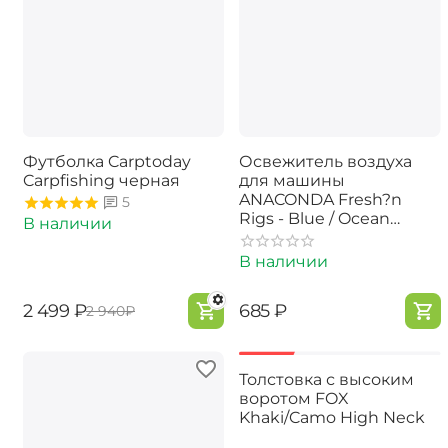
Футболка Carptoday
Освежитель воздуха
Carpfishing черная
для машины
ANACONDA Fresh?n
5
Rigs - Blue / Ocean
В наличии
Dream
В наличии
‍2 499‍
₽
‍685‍
₽
‍2 940‍
₽
-40%
Толстовка с высоким
воротом FOX
Khaki/Camo High Neck