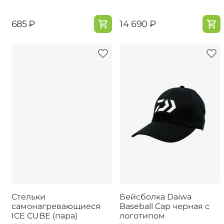
‍685‍
₽
‍14 690‍
₽
Стельки
Бейсболка Daiwa
самонагревающиеся
Baseball Cap черная с
ICE CUBE (пара)
логотипом