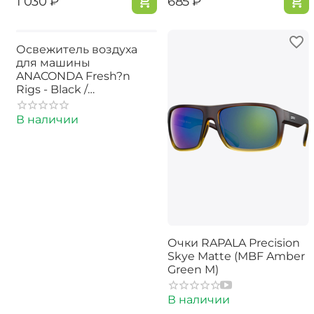
‍1 030‍
₽
‍685‍
₽
Освежитель воздуха
для машины
ANACONDA Fresh?n
Rigs - Black /
Fisherman's Passion
В наличии
Очки RAPALA Precision
Skye Matte (MBF Amber
Green M)
В наличии