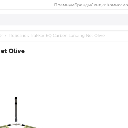
Премиум
Бренды
Скидки
Комиссио
er
/
Подсачек Trakker EQ Carbon Landing Net Olive
et Olive