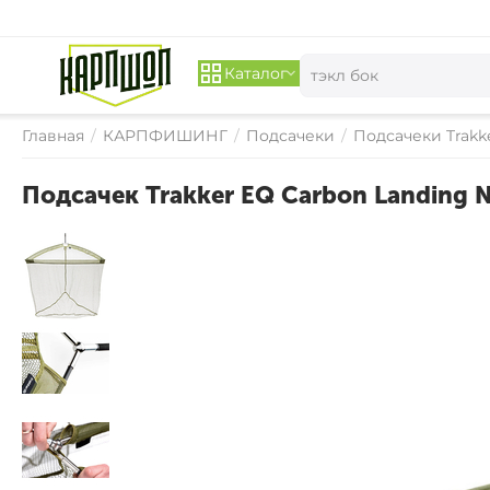
Каталог
Главная
/
КАРПФИШИНГ
/
Подсачеки
/
Подсачеки Trakk
Подсачек Trakker EQ Carbon Landing N