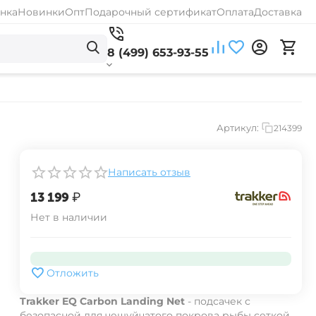
нка
Новинки
Опт
Подарочный сертификат
Оплата
Доставка
8 (499) 653-93-55
Артикул:
214399
Написать отзыв
‍13 199‍
₽
Нет в наличии
Отложить
Trakker EQ Carbon Landing Net
- подсачек с
безопасной для чешуйчатого покрова рыбы сеткой.