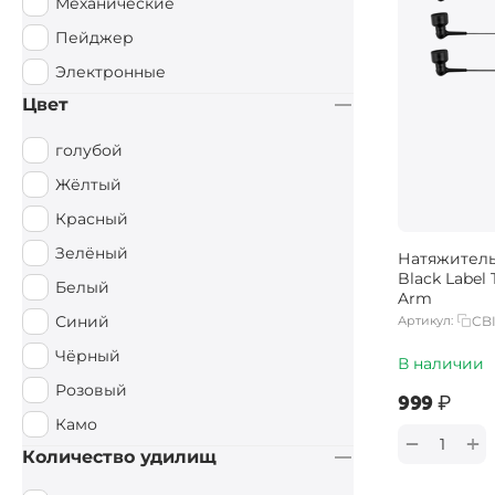
Механические
Пейджер
Электронные
Цвет
голубой
Жёлтый
Красный
Зелёный
Натяжитель
Black Label 
Белый
Arm
Синий
Артикул:
CB
Чёрный
В наличии
Розовый
‍999‍
₽
Камо
+
−
Количество удилищ