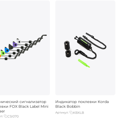
нический сигнализатор
Индикатор поклевки Korda
вки FOX Black Label Mini
Black Bobbin
ger
Артикул:
KBXLB
л:
CSI070