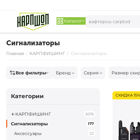
Каталог
Сигнализаторы
Главная
/
КАРПФИШИНГ
/
Сигнализаторы
Все фильтры
Бренд
Серия
Размер ски
Категории
СКИДКА 15
КАРПФИШИНГ
6016
Сигнализаторы
177
Аксессуары
22