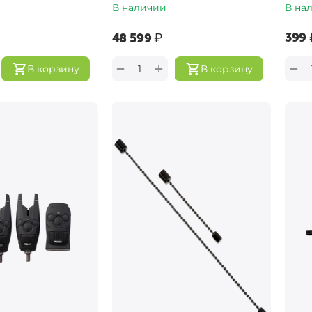
В наличии
В на
‍399‍
‍48 599‍
₽
+
−
−
В корзину
В корзину