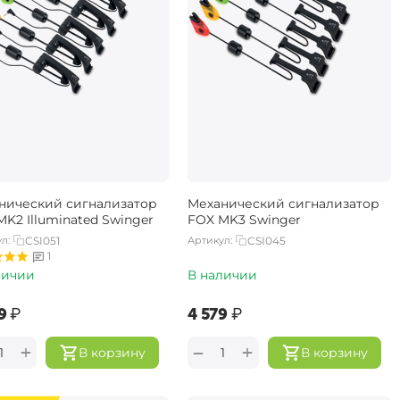
нический сигнализатор
Механический сигнализатор
MK2 Illuminated Swinger
FOX MK3 Swinger
л:
CSI051
Артикул:
CSI045
1
личии
В наличии
9‍
₽
‍4 579‍
₽
+
+
−
В корзину
В корзину