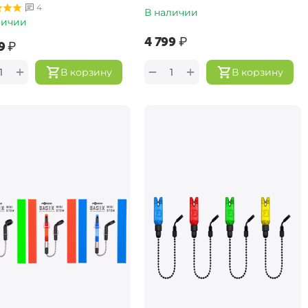
4
В наличии
личии
‍4 799‍
₽
9‍
₽
+
+
−
В корзину
В корзину