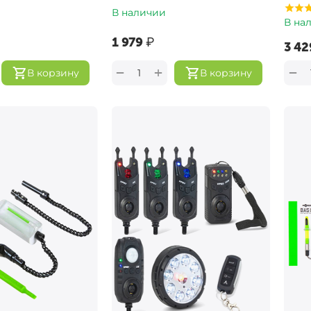
В наличии
В на
‍1 979‍
₽
‍3 42
+
−
−
В корзину
В корзину