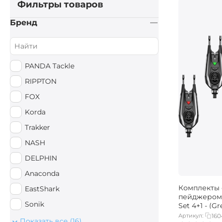
Фильтры товаров
Бренд
PANDA Tackle
RIPPTON
FOX
Korda
Trakker
NASH
DELPHIN
Anaconda
Комплекты 
EastShark
пейджером
Sonik
Set 4+1 - (Gr
Blue)
Артикул:
160
Mivardi
Показать все (16)