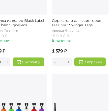
ка из колец Black Label
Держатели для свингеров
 Chain 9 дюймов
FOX MK2 Swinger Tags
л:
CBI068
Артикул:
CSI024
личии
В наличии
‍
₽
‍1 379‍
₽
+
+
−
В корзину
В корзину