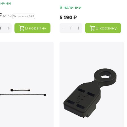
личии
В наличии
₽
‍493‍
₽
Экономия:
‍94‍
₽
‍5 190‍
₽
+
+
−
В корзину
В корзину