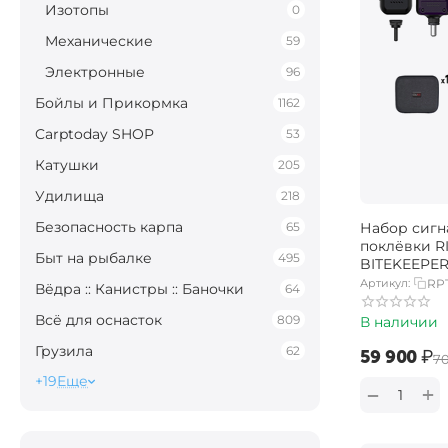
Изотопы
0
Механические
59
Электронные
96
Бойлы и Прикормка
1162
Carptoday SHOP
53
Катушки
205
Удилища
218
Безопасность карпа
65
Набор сигн
поклёвки R
Быт на рыбалке
495
BITEKEEPER
Артикул:
RP
Вёдра :: Канистры :: Баночки
64
Всё для оснасток
809
В наличии
Грузила
62
‍59 900‍
₽
‍7
+19
Еще
+
−