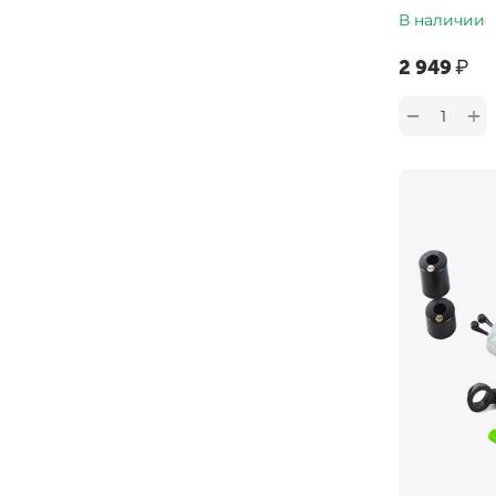
В наличии
‍2 949‍
₽
+
−