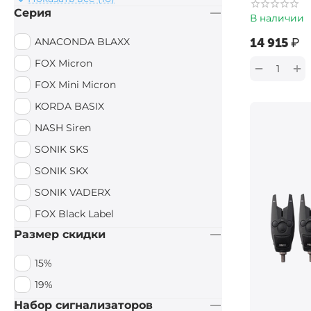
Серия
В наличии
Prologic
Carp Pro
ANACONDA BLAXX
‍14 915‍
₽
D.A.M.
FOX Micron
+
−
Delkim
FOX Mini Micron
Saenger
KORDA BASIX
NASH Siren
SONIK SKS
SONIK SKX
SONIK VADERX
FOX Black Label
Размер скидки
15%
19%
Набор сигнализаторов