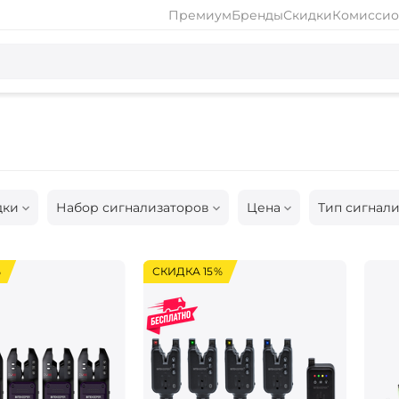
Премиум
Бренды
Скидки
Комиссио
дки
Набор сигнализаторов
Цена
Тип сигнал
%
СКИДКА 15%