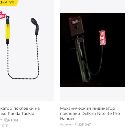
ДКА 19%
катор поклёвки на
Механический индикатор
чке Panda Tackle
поклевки Delkim Nitelite Pro
Hanger
л:
PT061
Артикул:
DP047