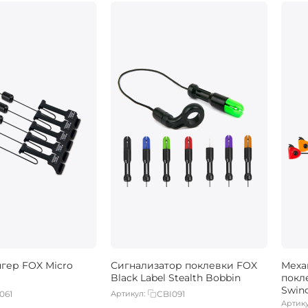
гер FOX Micro
Сигнализатор поклевки FOX
Меха
Black Label Stealth Bobbin
покле
Swin
061
Артикул:
CBI091
Артику