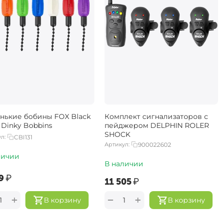
нькие бобины FOX Black
Комплект сигнализаторов с
 Dinky Bobbins
пейджером DELPHIN ROLER
SHOCK
л:
CBI131
Артикул:
900022602
личии
В наличии
9‍
₽
‍11 505‍
₽
+
+
−
В корзину
В корзину