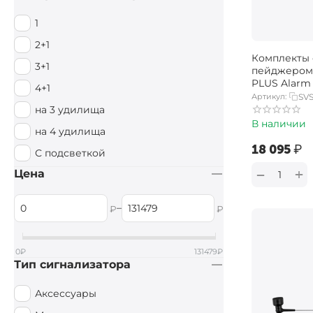
1
2+1
Комплекты 
3+1
пейджером
PLUS Alarm 
4+1
(Red/Green/
Артикул:
SVS
на 3 удилища
В наличии
на 4 удилища
‍18 095‍
₽
С подсветкой
+
−
Цена
–
₽
₽
0
₽
131479
₽
Тип сигнализатора
Аксессуары