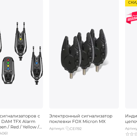
СКИ
сигнализаторов с
Электронный сигнализатор
Инди
 DAM TFX Alarm
поклевки FOX Micron MX
цепо
een / Red / Yellow /
Артикул:
CEI192
Артику
4061