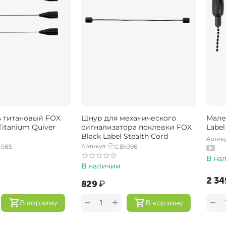
 титановый FOX
Шнур для механического
Мале
Titanium Quiver
сигнализатора поклевки FOX
Label
Black Label Stealth Cord
Артику
I085
Артикул:
CBI096
В на
В наличии
‍2 34
‍829‍
₽
+
−
−
В корзину
В корзину