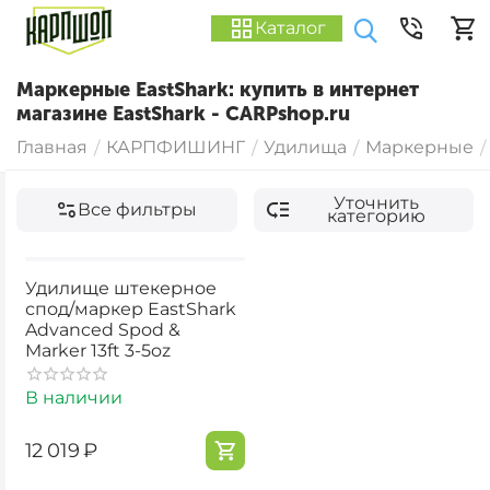
Каталог
Маркерные EastShark: купить в интернет
магазине EastShark - CARPshop.ru
Главная
КАРПФИШИНГ
Удилища
Маркерные
/
/
/
/
Уточнить
Все фильтры
категорию
Удилище штекерное
спод/маркер EastShark
Advanced Spod &
Marker 13ft 3-5oz
В наличии
‍12 019‍
₽