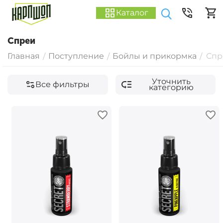
Каталог
Спреи
Главная
Поступление
Бойлы и прикормка
Спр
/
/
/
Уточнить
Все фильтры
категорию