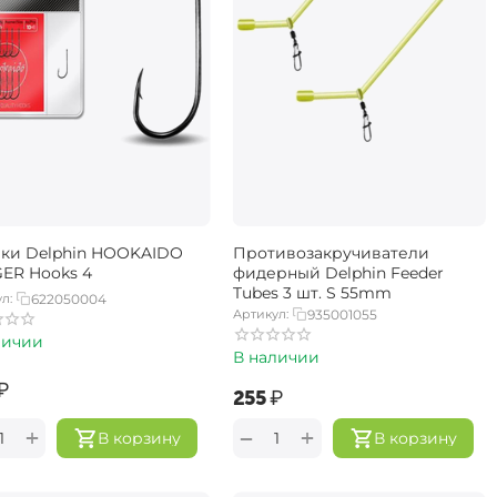
ки Delphin HOOKAIDO
Противозакручиватели
ER Hooks 4
фидерный Delphin Feeder
Tubes 3 шт. S 55mm
л:
622050004
Артикул:
935001055
личии
В наличии
₽
‍255‍
₽
+
+
−
В корзину
В корзину