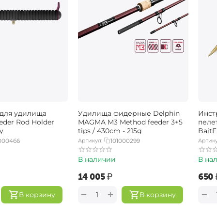
для удилища
Удилища фидерные Delphin
Инст
der Rod Holder
MAGMA M3 Method feeder 3+5
пеле
y
tips / 430cm - 215g
BaitF
000466
Артикул:
101000299
Артику
В наличии
В на
‍14 005‍
₽
‍650‍
+
−
−
В корзину
В корзину