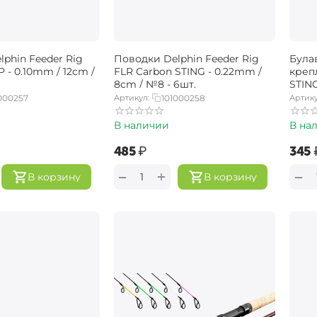
phin Feeder Rig
Поводки Delphin Feeder Rig
Була
P - 0.10mm / 12cm /
FLR Carbon STING - 0.22mm /
креп
8cm / №8 - 6шт.
STING
000257
Артикул:
101000258
Артику
В наличии
В на
‍485‍
₽
‍345‍
+
−
−
В корзину
В корзину