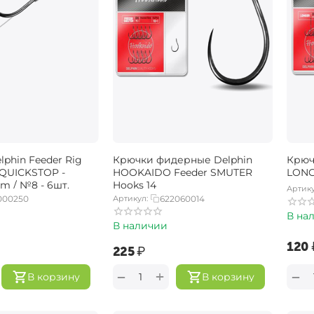
phin Feeder Rig
Крючки фидерные Delphin
Крюч
 QUICKSTOP -
HOOKAIDO Feeder SMUTER
LONG
m / №8 - 6шт.
Hooks 14
Артику
000250
Артикул:
622060014
В на
В наличии
‍120‍
‍225‍
₽
+
−
−
В корзину
В корзину