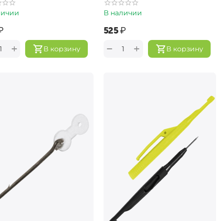
личии
В наличии
₽
‍525‍
₽
+
+
−
В корзину
В корзину