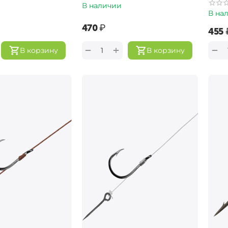
В наличии
В на
‍470‍
₽
‍455‍
+
−
−
В корзину
В корзину