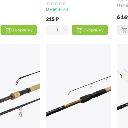
Нет 
В наличии
‍6 16
‍215‍
₽
+
−
В корзину
В корзину