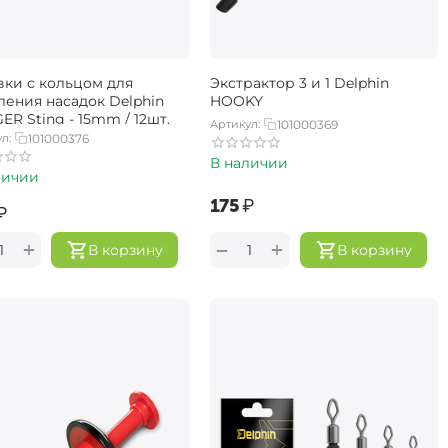
вки с кольцом для
Экстрактор 3 и 1 Delphin
ления насадок Delphin
HOOKY
ER Sting - 15mm / 12шт.
Артикул:
101000369
л:
101000376
В наличии
личии
‍175‍
₽
₽
+
+
−
В корзину
В корзину