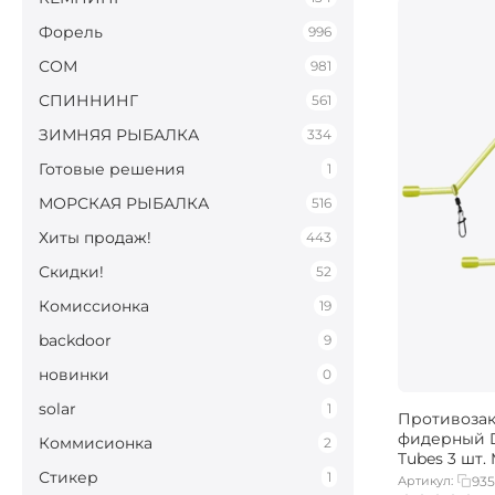
Форель
996
СОМ
981
СПИННИНГ
561
ЗИМНЯЯ РЫБАЛКА
334
Готовые решения
1
МОРСКАЯ РЫБАЛКА
516
Хиты продаж!
443
Скидки!
52
Комиссионка
19
backdoor
9
новинки
0
solar
1
Противоза
фидерный D
Коммисионка
2
Tubes 3 шт
Стикер
1
Артикул:
93