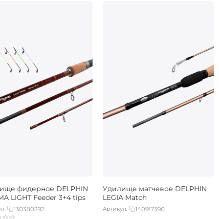
ище фидерное DELPHIN
Удилище матчевое DELPHIN
A LIGHT Feeder 3+4 tips
LEGIA Match
л:
130380392
Артикул:
140917390