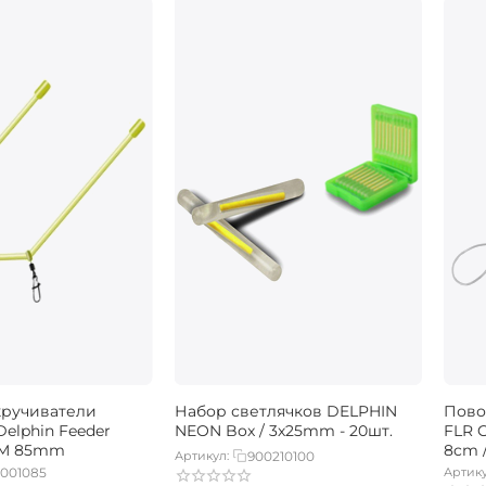
кручиватели
Набор светлячков DELPHIN
Пово
elphin Feeder
NEON Box / 3х25mm - 20шт.
FLR 
. M 85mm
8cm /
Артикул:
900210100
5001085
Артику