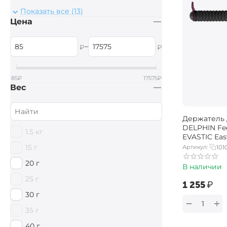
Saenger
DRENNAN Acolyte
Показать все (13)
Цена
DRENNAN Red Range
DRENNAN Vertex
–
₽
₽
85
₽
17575
₽
Вес
Держатель 
DELPHIN Fee
1.5 кг
EVASTIC Eas
15 г
Артикул:
101
20 г
В наличии
25 г
‍1 255‍
₽
30 г
+
−
35 г
40 г