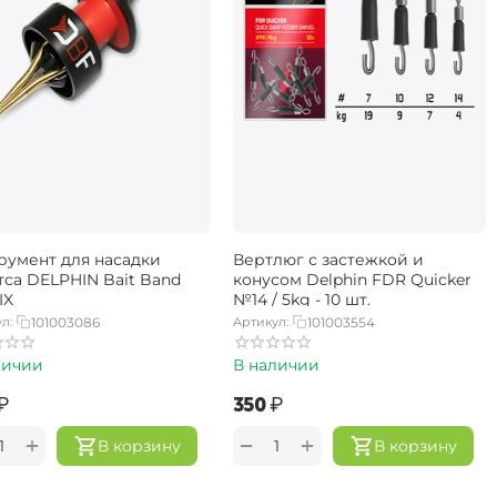
румент для насадки
Вертлюг с застежкой и
тса DELPHIN Bait Band
конусом Delphin FDR Quicker
IX
№14 / 5kg - 10 шт.
л:
101003086
Артикул:
101003554
личии
В наличии
₽
‍350‍
₽
+
+
−
В корзину
В корзину