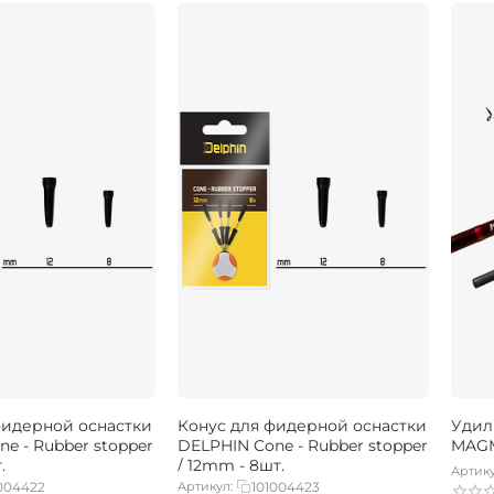
фидерной оснастки
Конус для фидерной оснастки
Удил
e - Rubber stopper
DELPHIN Cone - Rubber stopper
MAGM
.
/ 12mm - 8шт.
Артику
004422
Артикул:
101004423