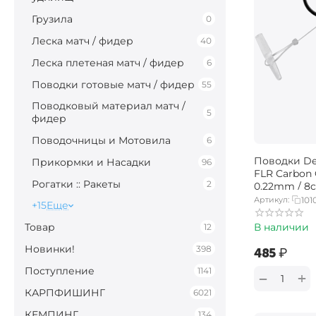
Грузила
0
Леска матч / фидер
40
Леска плетеная матч / фидер
6
Поводки готовые матч / фидер
55
Поводковый материал матч /
5
фидер
Поводочницы и Мотовила
6
Поводки Del
Прикормки и Насадки
96
FLR Carbon
Рогатки :: Ракеты
2
0.22mm / 8c
Артикул:
101
+15
Еще
Товар
В наличии
12
Новинки!
398
‍485‍
₽
Поступление
1141
+
−
КАРПФИШИНГ
6021
КЕМПИНГ
134