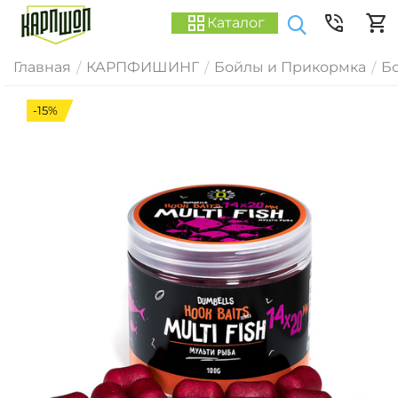
Каталог
Главная
КАРПФИШИНГ
Бойлы и Прикормка
Б
/
/
/
-15%