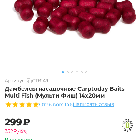
Артикул:
CTB149
Дамбелсы насадочные Carptoday Baits
Multi Fish (Мульти Фиш) 14х20мм
Написать отзыв
Отзывов: 146
‍299‍
₽
‍352‍
₽
-15%
В наличии