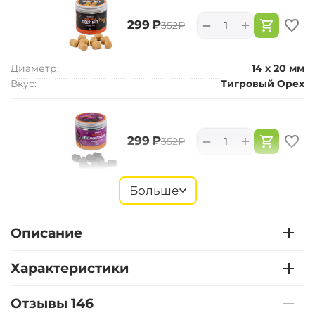
+
−
‍299‍
₽
‍352‍
₽
Диаметр:
14 х 20 мм
Вкус:
Тигровый Орех
+
−
‍299‍
₽
‍352‍
₽
Диаметр:
14 х 20 мм
Больше
Вкус:
Монстр Краб черный
Описание
+
−
‍299‍
₽
‍352‍
₽
Характеристики
Диаметр:
14 х 20 мм
Отзывы 146