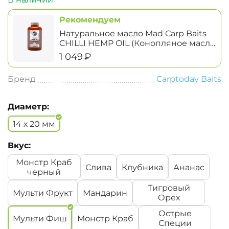
Рекомендуем
Натуральное масло Mad Carp Baits
CHILLI HEMP OIL (Конопляное масло
с Чили Перцем)
‍1 049‍
₽
Бренд
Carptoday Baits
Диаметр:
14 х 20 мм
Вкус:
Монстр Краб
Слива
Клубника
Ананас
черный
Тигровый
Мульти Фрукт
Мандарин
Орех
Острые
Мульти Фиш
Монстр Краб
Специи