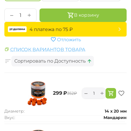
+
−
В корзину
4 платежа по
75
₽
Отложить
СПИСОК ВАРИАНТОВ ТОВАРА
Сортировать по Доступность
+
−
‍299‍
₽
‍352‍
₽
Диаметр:
14 х 20 мм
Вкус:
Мандарин