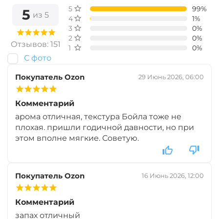
Вкус:
Острые Специи
5 звёзд
99%
5
из 5
4 звезды
1%
3 звезды
0%
2 звезды
0%
+
−
‍299‍
₽
‍352‍
₽
Отзывов: 151
1 звезда
0%
С фото
Диаметр:
14 х 20 мм
Покупатель Ozon
29 Июнь 2026, 06:00
Вкус:
Монстр Краб
Комментарий
арома отличная, текстура Бойла тоже не
+
−
‍299‍
₽
‍352‍
₽
плохая. пришли годичной давности, но при
этом вполне мягкие. Советую.
Диаметр:
14 х 20 мм
Вкус:
Мульти Фиш
Покупатель Ozon
16 Июнь 2026, 12:00
+
−
‍299‍
₽
Комментарий
‍352‍
₽
запах отличный