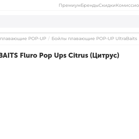
Премиум
Бренды
Скидки
Комиссио
 плавающие POP-UP
/
Бойлы плавающие POP-UP UltraBaits
TS Fluro Pop Ups Citrus (Цитрус)