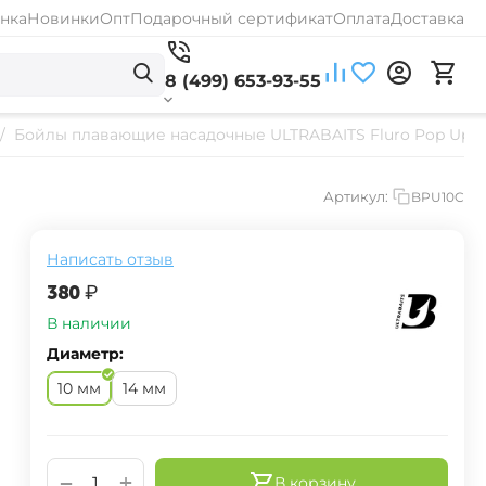
нка
Новинки
Опт
Подарочный сертификат
Оплата
Доставка
8 (499) 653-93-55
/
Бойлы плавающие насадочные ULTRABAITS Fluro Pop Ups C
Артикул:
BPU10C
Написать отзыв
‍380‍
₽
В наличии
Диаметр:
10 мм
14 мм
+
−
В корзину