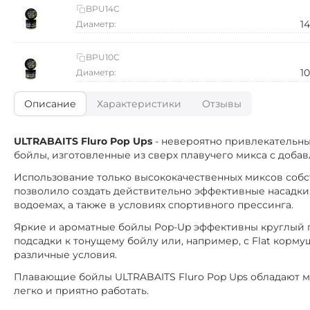
BPU14C
1
Диаметр:
BPU10C
1
Диаметр:
Описание
Характеристики
Отзывы
ULTRABAITS Fluro Pop Ups
- невероятно привлекательны
бойлы, изготовленные из сверх плавучего микса с доба
Использование только высококачественных миксов собс
позволило создать действительно эффективные насадки
водоемах, а также в условиях спортивного прессинга.
Яркие и ароматные бойлы Pop-Up эффективны круглый го
подсадки к тонущему бойлу или, например, с Flat корм
различные условия.
Плавающие бойлы ULTRABAITS Fluro Pop Ups обладают мя
легко и приятно работать.