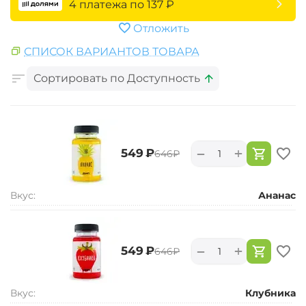
4 платежа по
137
₽
Отложить
СПИСОК ВАРИАНТОВ ТОВАРА
Сортировать по Доступность
+
−
‍549‍
₽
‍646‍
₽
Вкус:
Ананас
+
−
‍549‍
₽
‍646‍
₽
Вкус:
Клубника