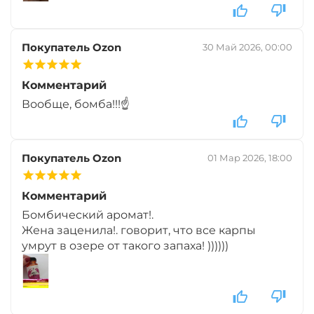
+
−
‍549‍
₽
‍646‍
₽
Покупатель Ozon
30 Май 2026, 00:00
Вкус:
Тигровый Орех
Комментарий
Вообще, бомба!!!☝️
Покупатель Ozon
01 Мар 2026, 18:00
Комментарий
Бомбический аромат!.
Жена заценила!. говорит, что все карпы
умрут в озере от такого запаха! ))))))