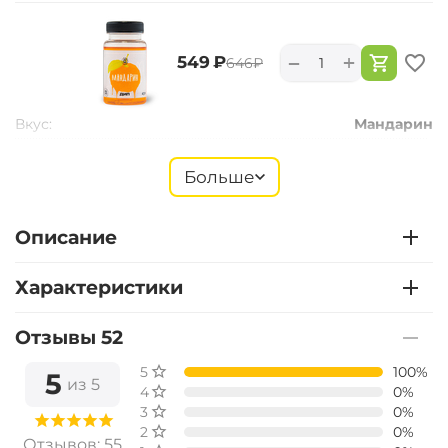
+
−
‍549‍
₽
‍646‍
₽
Вкус:
Мандарин
Больше
+
−
‍549‍
₽
‍646‍
₽
Описание
Вкус:
Монстр Краб
Характеристики
Отзывы 52
+
−
‍549‍
₽
‍646‍
₽
5 звёзд
100%
5
из 5
4 звезды
0%
Вкус:
Мульти Фиш
3 звезды
0%
2 звезды
0%
Отзывов: 55