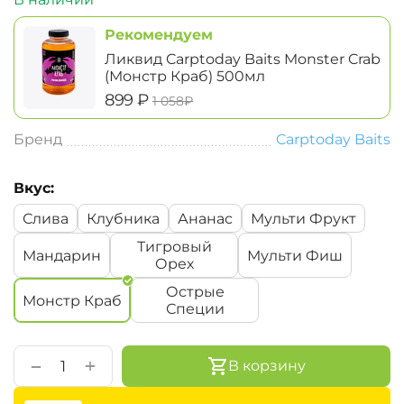
Рекомендуем
Ликвид Carptoday Baits Monster Crab
(Монстр Краб) 500мл
‍899‍
₽
‍1 058‍
₽
Бренд
Carptoday Baits
Вкус:
Слива
Клубника
Ананас
Мульти Фрукт
Тигровый
Мандарин
Мульти Фиш
Орех
Острые
Монстр Краб
Специи
+
−
В корзину