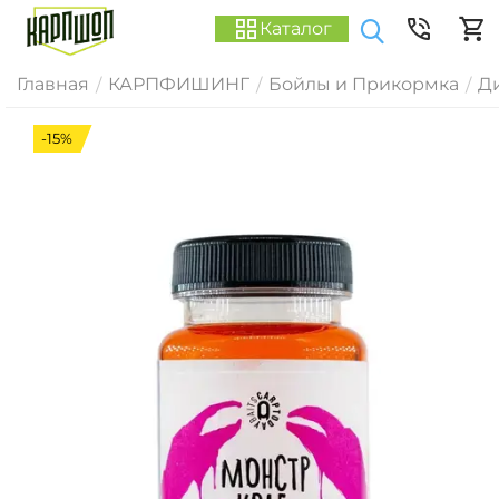
Каталог
Главная
КАРПФИШИНГ
Бойлы и Прикормка
Д
/
/
/
-15%