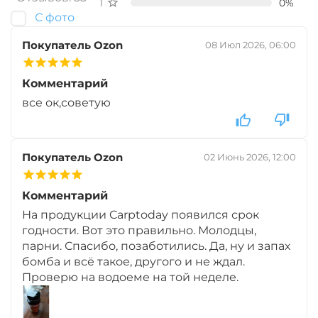
1 звезда
0%
С фото
+
−
‍549‍
₽
‍646‍
₽
Покупатель Ozon
08 Июл 2026, 06:00
Вкус:
Мульти Фрукт
Комментарий
все ок,советую
+
−
‍549‍
₽
‍646‍
₽
Покупатель Ozon
02 Июнь 2026, 12:00
Вкус:
Острые Специи
Комментарий
На продукции Carptoday появился срок
годности. Вот это правильно. Молодцы,
+
−
‍549‍
₽
‍646‍
₽
парни. Спасибо, позаботились. Да, ну и запах
бомба и всё такое, другого и не ждал.
Проверю на водоеме на той неделе.
Вкус:
Слива