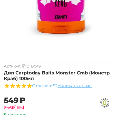
Артикул:
CTB049
Дип Carptoday Baits Monster Crab (Монстр
Краб) 100мл
Написать отзыв
Отзывов: 52
‍549‍
₽
‍646‍
₽
-15%
В наличии