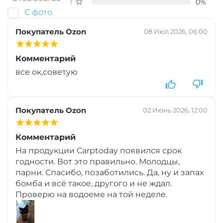
1 звезда
0%
С фото
+
−
‍549‍
₽
‍646‍
₽
Покупатель Ozon
08 Июл 2026, 06:00
Вкус:
Мульти Фрукт
Комментарий
все ок,советую
+
−
‍549‍
₽
‍646‍
₽
Покупатель Ozon
02 Июнь 2026, 12:00
Вкус:
Острые Специи
Комментарий
На продукции Carptoday появился срок
годности. Вот это правильно. Молодцы,
+
−
‍549‍
₽
‍646‍
₽
парни. Спасибо, позаботились. Да, ну и запах
бомба и всё такое, другого и не ждал.
Проверю на водоеме на той неделе.
Вкус:
Слива