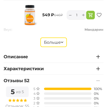
+
−
‍549‍
₽
‍646‍
₽
Вкус:
Мандарин
Больше
+
−
‍549‍
₽
‍646‍
₽
Описание
Вкус:
Монстр Краб
Характеристики
Отзывы 52
+
−
‍549‍
₽
‍646‍
₽
5 звёзд
100%
5
из 5
4 звезды
0%
Вкус:
Мульти Фиш
3 звезды
0%
2 звезды
0%
Отзывов: 55