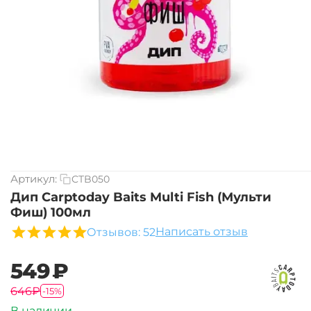
Артикул:
CTB050
Дип Carptoday Baits Multi Fish (Мульти
Фиш) 100мл
Написать отзыв
Отзывов: 52
‍549‍
₽
‍646‍
₽
-15%
В наличии