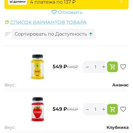
4 платежа по
137
₽
Отложить
СПИСОК ВАРИАНТОВ ТОВАРА
Сортировать по Доступность
+
−
‍549‍
₽
‍646‍
₽
Вкус:
Ананас
+
−
‍549‍
₽
‍646‍
₽
Вкус:
Клубника