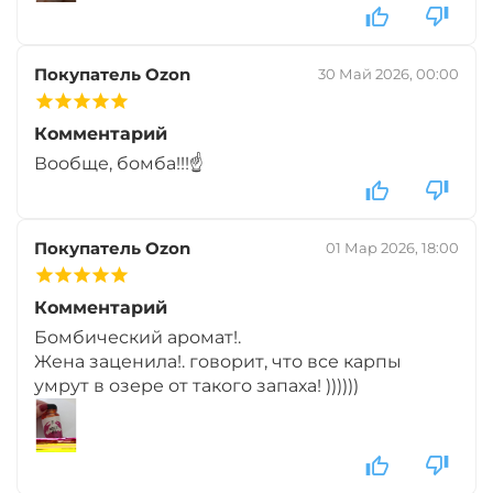
+
−
‍549‍
₽
‍646‍
₽
Покупатель Ozon
30 Май 2026, 00:00
Вкус:
Тигровый Орех
Комментарий
Вообще, бомба!!!☝️
Покупатель Ozon
01 Мар 2026, 18:00
Комментарий
Бомбический аромат!.
Жена заценила!. говорит, что все карпы
умрут в озере от такого запаха! ))))))