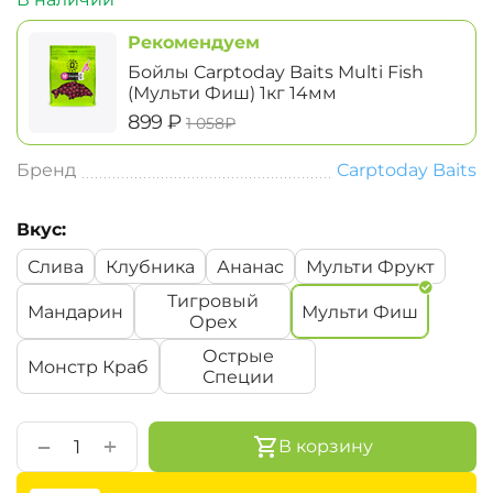
Рекомендуем
Бойлы Carptoday Baits Multi Fish
(Мульти Фиш) 1кг 14мм
‍899‍
₽
‍1 058‍
₽
Бренд
Carptoday Baits
Вкус:
Слива
Клубника
Ананас
Мульти Фрукт
Тигровый
Мандарин
Мульти Фиш
Орех
Острые
Монстр Краб
Специи
+
−
В корзину