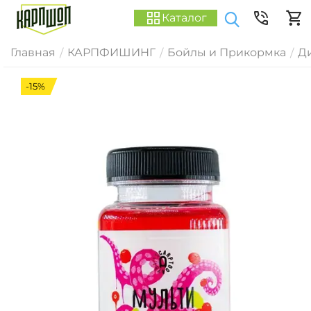
Каталог
Главная
КАРПФИШИНГ
Бойлы и Прикормка
Д
/
/
/
-15%