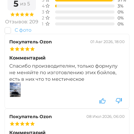
5 звёзд
97%
5
из 5
4 звезды
3%
3 звезды
0%
2 звезды
0%
+
−
‍399‍
₽
‍469‍
₽
Отзывов: 209
1 звезда
0%
С фото
Диаметр:
10 х 14 мм
Покупатель Ozon
01 Авг 2026, 18:00
Вкус:
Ананас
Комментарий
Спасибо производителям, только формулу
+
−
‍399‍
₽
‍469‍
₽
не меняйте по изготовлению этих бойлов,
есть в них что то местическое
Диаметр:
10 х 14 мм
Вкус:
Слива
Покупатель Ozon
08 Июл 2026, 06:00
+
−
‍399‍
₽
‍469‍
₽
Комментарий