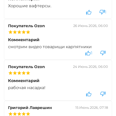
Диаметр:
10 х 14 мм
Хорошие вафтерсы.
Вкус:
Клубника
1
Покупатель Ozon
26 Июнь 2026, 06:00
+
−
‍399‍
₽
‍469‍
₽
Комментарий
Диаметр:
10 х 14 мм
смотрим видео товарищи карпятники
Вкус:
Мандарин
1
Покупатель Ozon
24 Июнь 2026, 06:00
+
−
‍399‍
₽
‍469‍
₽
Комментарий
Диаметр:
10 х 14 мм
рабочая насадка!
Вкус:
Тигровый Орех
Григорий Лаврешин
15 Июнь 2026, 07:18