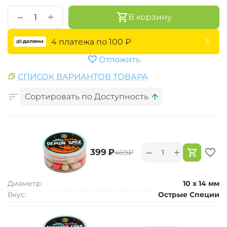
+
−
В корзину
4 платежа по
100
₽
Отложить
СПИСОК ВАРИАНТОВ ТОВАРА
Сортировать по Доступность
+
−
‍399‍
₽
‍469‍
₽
Диаметр:
10 х 14 мм
Вкус:
Острые Специи