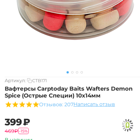
Артикул:
CTB171
Вафтерсы Carptoday Baits Wafters Demon
Spice (Острые Специи) 10х14мм
Написать отзыв
Отзывов: 207
‍399‍
₽
‍469‍
₽
-15%
В наличии