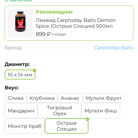
Рекомендуем
Ликвид Carptoday Baits Demon
Spice (Острые Специи) 500мл
‍899‍
₽
‍1 058‍
₽
Бренд
Carptoday Baits
Диаметр:
10 х 14 мм
Вкус:
Слива
Клубника
Ананас
Мульти Фрукт
Тигровый
Мандарин
Мульти Фиш
Орех
Острые
Монстр Краб
Специи