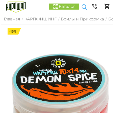
Каталог
Главная
КАРПФИШИНГ
Бойлы и Прикормка
Б
/
/
/
-15%