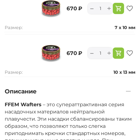
+
−
‍670‍
₽
Размер:
7 х 10 мм
+
−
‍670‍
₽
Размер:
10 х 13 мм
Описание
FFEM Wafters
– это суператтрактивная серия
насадочных материалов нейтральной
плавучести. Эти насадки сбалансированы таким
образом, что позволяют только слегка
приподнимать крючки стандартных номеров,