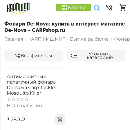
Каталог
Фонари De-Nova: купить в интернет магазине
De-Nova - CARPshop.ru
Главная
КАРПФИШИНГ
Быт на рыбалке
Фонар
/
/
/
Уточнить
Все фильтры
категорию
Антимоскитный
палаточный фонарь
De-Nova Carp Tackle
Mosquito Killer
Нет в наличии
‍3 280‍
₽