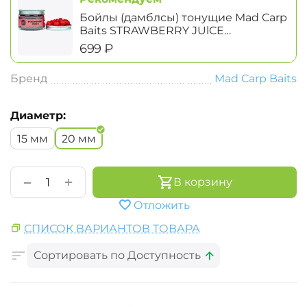
Бойлы (дамблсы) тонущие Mad Carp
Baits STRAWBERRY JUlCE
(Клубничный Сок) Dumbells
‍699‍
₽
Бренд
Mad Carp Baits
Диаметр:
15 мм
20 мм
+
−
В корзину
Отложить
СПИСОК ВАРИАНТОВ ТОВАРА
Сортировать по Доступность