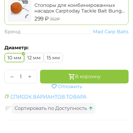
Стопоры для комбинированных
насадок Carptoday Tackle Bait Bung
Snowman Boiles Stops
‍299‍
₽
‍352‍
₽
Бренд
Mad Carp Baits
Диаметр:
10 мм
12 мм
15 мм
+
−
В корзину
Отложить
СПИСОК ВАРИАНТОВ ТОВАРА
Сортировать по Доступность