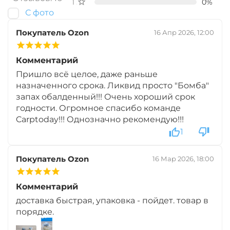
1 звезда
0%
С фото
+
−
‍899‍
₽
‍1 058‍
₽
Покупатель Ozon
16 Апр 2026, 12:00
Вкус:
Мульти Фрукт
Комментарий
Пришло всё целое, даже раньше
назначенного срока. Ликвид просто "Бомба"
+
−
‍899‍
₽
‍1 058‍
₽
запах обалденный!!! Очень хороший срок
годности. Огромное спасибо команде
Carptoday!!! Однозначно рекомендую!!!
Вкус:
Острые Специи
1
Покупатель Ozon
16 Мар 2026, 18:00
+
−
‍899‍
₽
‍1 058‍
₽
Комментарий
доставка быстрая, упаковка - пойдет. товар в
Вкус:
Слива
порядке.