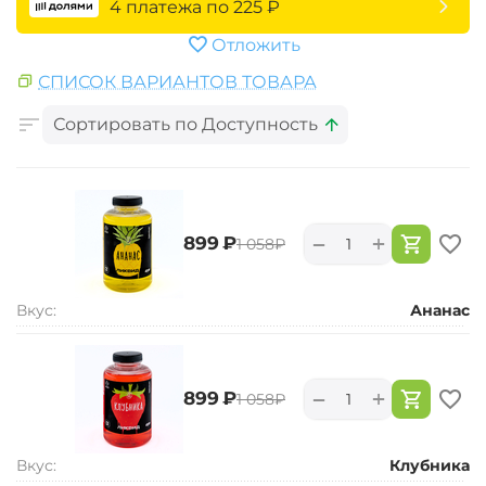
4 платежа по
225
₽
Отложить
СПИСОК ВАРИАНТОВ ТОВАРА
Сортировать по Доступность
+
−
‍899‍
₽
‍1 058‍
₽
Вкус:
Ананас
+
−
‍899‍
₽
‍1 058‍
₽
Вкус:
Клубника