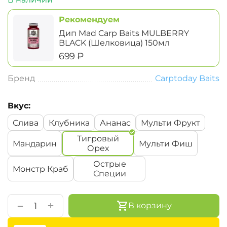
Рекомендуем
Дип Mad Carp Baits MULBERRY
BLACK (Шелковица) 150мл
‍699‍
₽
Бренд
Carptoday Baits
Вкус:
Слива
Клубника
Ананас
Мульти Фрукт
Тигровый
Мандарин
Мульти Фиш
Орех
Острые
Монстр Краб
Специи
+
−
В корзину