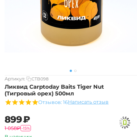
Артикул:
CTB098
Ликвид Carptoday Baits Tiger Nut
(Тигровый орех) 500мл
Написать отзыв
Отзывов: 16
‍899‍
₽
‍1 058‍
₽
-15%
В наличии