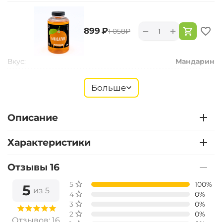
+
−
‍899‍
₽
‍1 058‍
₽
Вкус:
Мандарин
Больше
+
−
‍899‍
₽
‍1 058‍
₽
Описание
Вкус:
Монстр Краб
Характеристики
Отзывы 16
+
−
‍899‍
₽
‍1 058‍
₽
5 звёзд
100%
5
из 5
4 звезды
0%
Вкус:
Мульти Фиш
3 звезды
0%
2 звезды
0%
Отзывов: 16