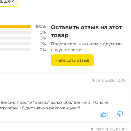
льше
нас
‍1 058‍
₽
‍899‍
₽
+
−
В наличии
укт
‍1 058‍
₽
100%
Оставить отзыв на этот
0%
товар
0%
‍899‍
₽
+
−
В наличии
рин
‍1 058‍
₽
0%
Поделитесь мнением с другими
0%
покупателями
Написать отзыв
16 Апр 2026, 12:00
иквид просто "Бомба" запах обалденный!!! Очень
ptoday!!! Однозначно рекомендую!!!
1
16 Мар 2026, 18:00