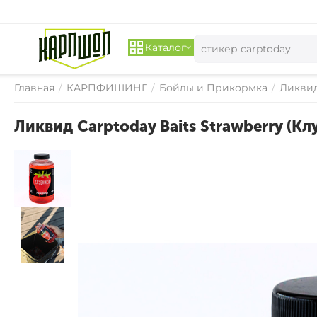
Каталог
Главная
/
КАРПФИШИНГ
/
Бойлы и Прикормка
/
Ликвид
Ликвид Carptoday Baits Strawberry (К
СКИДКА 
15%