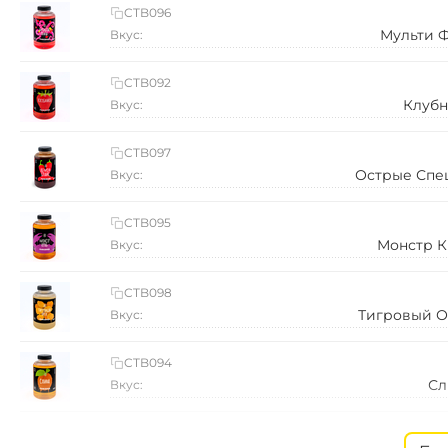
CTB096
Мульти 
Вкус:
CTB092
Клубн
Вкус:
CTB097
Острые Спе
Вкус:
CTB095
Монстр К
Вкус:
CTB098
Тигровый О
Вкус:
CTB094
Сл
Вкус:
CTB091