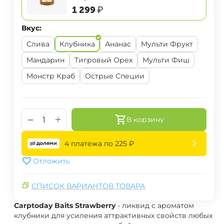
‍1 299‍
₽
Вкус:
Слива
Клубника
Ананас
Мульти Фрукт
Мандарин
Тигровый Орех
Мульти Фиш
Монстр Краб
Острые Специи
+
−
В корзину
4 платежа по
225
₽
Отложить
СПИСОК ВАРИАНТОВ ТОВАРА
Carptoday Baits Strawberry
- ликвид с ароматом
клубники для усиления аттрактивных свойств любых