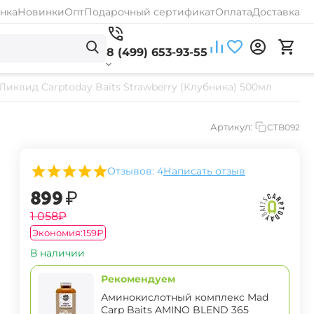
нка
Новинки
Опт
Подарочный сертификат
Оплата
Доставка
8 (499) 653-93-55
Ликвид Carptoday Baits Strawberry (Клубника) 500мл
Артикул:
CTB092
Отзывов: 4
Написать отзыв
‍899‍
₽
‍1 058‍
₽
Экономия:
‍159‍
₽
В наличии
Рекомендуем
Аминокислотный комплекс Mad
Carp Baits AMINO BLEND 365