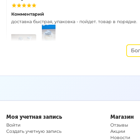
Комментарий
доставка быстрая, упаковка - пойдет. товар в порядке.
Бо
Покупатель Ozon
Комментарий
отличный запах
Покупатель Ozon
Моя учетная запись
Магазин
Войти
Отзывы
Комментарий
Создать учетную запись
Акции
Новости
хороший товар