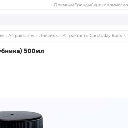
Премиум
Бренды
Скидки
Комиссио
ы :: Аттрактанты
/
Ликвиды :: Аттрактанты Carptoday Baits
/
лубника) 500мл