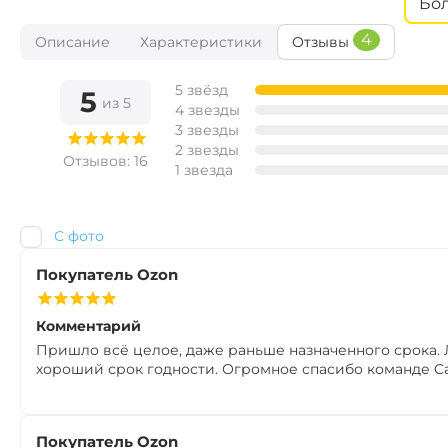
Бо
Ана
Вкус:
4
Описание
Характеристики
Отзывы
CTB093
Мульти Фр
Вкус:
5 звёзд
5
из 5
4 звезды
CTB189
3 звезды
Манда
Вкус:
2 звезды
Отзывов: 16
1 звезда
С фото
Покупатель Ozon
Комментарий
Пришло всё целое, даже раньше назначенного срока. Л
хороший срок годности. Огромное спасибо команде Car
Покупатель Ozon