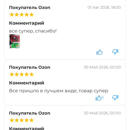
Диаметр:
20 мм
Покупатель Ozon
01 Авг 2026, 18:00
Вкус:
Острые Специи
Комментарий
все супер, спасибо!
+
−
‍899‍
₽
‍1 058‍
₽
Диаметр:
14 мм
Вкус:
Медовая Дыня
Покупатель Ozon
30 Май 2026, 00:00
+
−
‍899‍
₽
‍1 058‍
₽
Комментарий
Все пришло в лучшем виде, товар супер
1
Диаметр:
20 мм
Вкус:
Медовая Дыня
Покупатель Ozon
30 Май 2026, 00:00
+
−
Комментарий
‍899‍
₽
‍1 058‍
₽