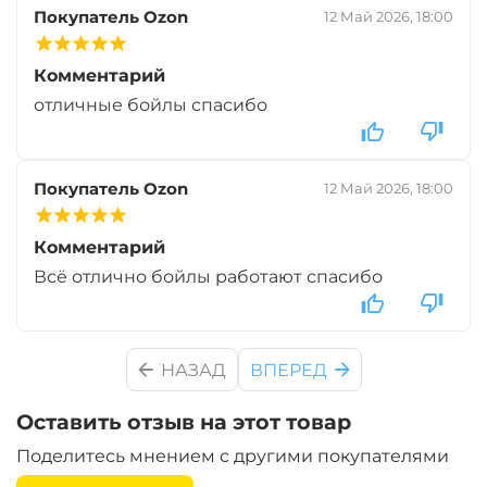
Вкус:
Мульти Фрукт
Покупатель Ozon
12 Май 2026, 18:00
Комментарий
+
−
‍899‍
₽
‍1 058‍
₽
отличные бойлы спасибо
Диаметр:
20 мм
Покупатель Ozon
12 Май 2026, 18:00
Вкус:
Мульти Фрукт
Комментарий
+
−
Всё отлично бойлы работают спасибо
‍899‍
₽
‍1 058‍
₽
Диаметр:
24 мм
НАЗАД
ВПЕРЕД
Вкус:
Ананас
Оставить отзыв на этот товар
+
−
Поделитесь мнением с другими покупателями
‍899‍
₽
‍1 058‍
₽