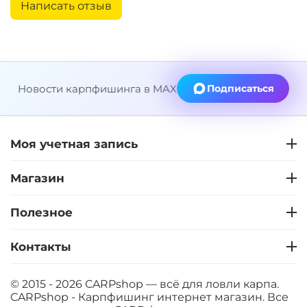
Написать отзыв
Диаметр:
20 мм
Вкус:
Ананас
Новости карпфишинга в MAX
Подписаться
+
−
‍899‍
₽
‍1 058‍
₽
Диаметр:
20 мм
Моя учетная запись
Вкус:
Слива
Магазин
+
−
‍899‍
₽
‍1 058‍
₽
Полезное
Контакты
Диаметр:
24 мм
Вкус:
Клубника
© 2015 - 2026 CARPshop — всё для ловли карпа.
CARPshop - Карпфишинг интернет магазин. Все