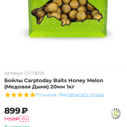
Артикул:
CTB236
Бойлы Carptoday Baits Honey Melon
(Медовая Дыня) 20мм 1кг
Написать отзыв
Отзывов: 184
‍899‍
₽
‍1 058‍
₽
-15%
В наличии