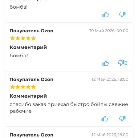
бомба!
Диаметр:
24 мм
Вкус:
Медовая Дыня
Покупатель Ozon
30 Май 2026, 00:00
Комментарий
+
−
‍899‍
₽
‍1 058‍
₽
бомба.!
2
Диаметр:
24 мм
Вкус:
Монстр Краб
Покупатель Ozon
12 Май 2026, 18:00
Комментарий
+
−
‍899‍
₽
‍1 058‍
₽
спасибо заказ приехал быстро бойлы свежие
рабочие
1
Диаметр:
20 мм
Вкус:
Монстр Краб
Покупатель Ozon
12 Май 2026, 18:00