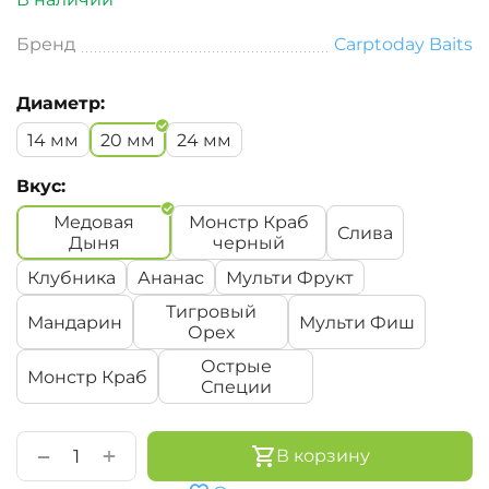
Бренд
Carptoday Baits
Диаметр:
14 мм
20 мм
24 мм
Вкус:
Медовая
Монстр Краб
Слива
Дыня
черный
Клубника
Ананас
Мульти Фрукт
Тигровый
Мандарин
Мульти Фиш
Орех
Острые
Монстр Краб
Специи
+
−
В корзину