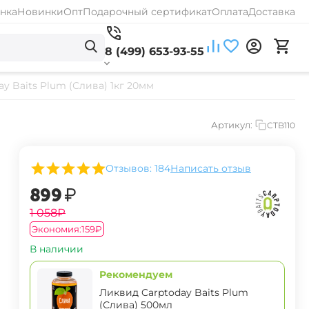
нка
Новинки
Опт
Подарочный сертификат
Оплата
Доставка
8 (499) 653-93-55
y Baits Plum (Слива) 1кг 20мм
Артикул:
CTB110
Отзывов: 184
Написать отзыв
‍899‍
₽
‍1 058‍
₽
Экономия:
‍159‍
₽
В наличии
Рекомендуем
Ликвид Carptoday Baits Plum
(Слива) 500мл