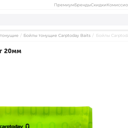
Премиум
Бренды
Скидки
Комиссио
 тонущие
/
Бойлы тонущие Carptoday Baits
/
Бойлы Carptoda
кг 20мм