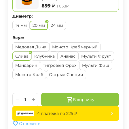
‍899‍
₽
‍1 058‍
₽
Диаметр:
14 мм
20 мм
24 мм
Вкус:
Медовая Дыня
Монстр Краб черный
Слива
Клубника
Ананас
Мульти Фрукт
Мандарин
Тигровый Орех
Мульти Фиш
Монстр Краб
Острые Специи
+
−
В корзину
4 платежа по
225
₽
Отложить