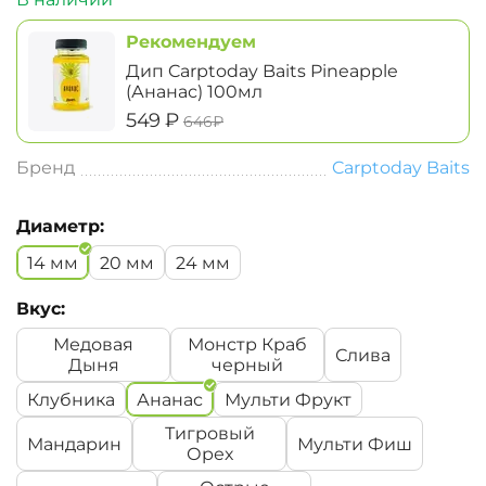
Рекомендуем
Дип Carptoday Baits Pineapple
(Ананас) 100мл
‍549‍
₽
‍646‍
₽
Бренд
Carptoday Baits
Диаметр:
14 мм
20 мм
24 мм
Вкус:
Медовая
Монстр Краб
Слива
Дыня
черный
Клубника
Ананас
Мульти Фрукт
Тигровый
Мандарин
Мульти Фиш
Орех