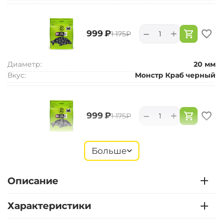
+
−
‍999‍
₽
‍1 175‍
₽
Диаметр:
20 мм
Вкус:
Монстр Краб черный
+
−
‍999‍
₽
‍1 175‍
₽
Диаметр:
24 мм
Больше
Вкус:
Монстр Краб черный
Описание
+
−
‍899‍
₽
‍1 058‍
₽
Характеристики