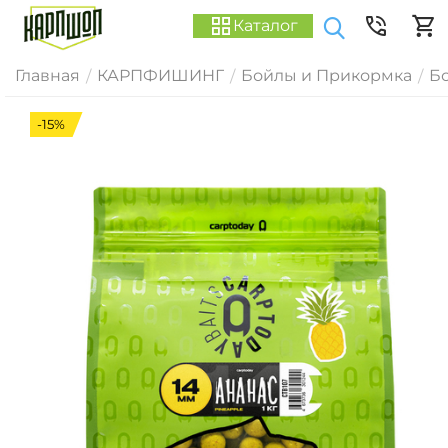
Каталог
Главная
КАРПФИШИНГ
Бойлы и Прикормка
Б
/
/
/
-15%