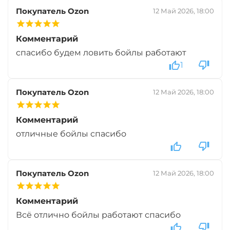
Вкус:
Мульти Фиш
Покупатель Ozon
12 Май 2026, 18:00
Комментарий
+
−
‍899‍
₽
‍1 058‍
₽
спасибо будем ловить бойлы работают
1
Диаметр:
24 мм
Вкус:
Мульти Фрукт
Покупатель Ozon
12 Май 2026, 18:00
Комментарий
+
−
‍899‍
₽
‍1 058‍
₽
отличные бойлы спасибо
Диаметр:
20 мм
Покупатель Ozon
12 Май 2026, 18:00
Вкус:
Мульти Фрукт
Комментарий
+
−
Всё отлично бойлы работают спасибо
‍899‍
₽
‍1 058‍
₽