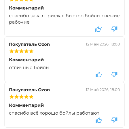
Комментарий
+
−
‍899‍
₽
‍1 058‍
₽
спасибо заказ приехал быстро бойлы свежие
рабочие
1
Диаметр:
20 мм
Вкус:
Монстр Краб
Покупатель Ozon
12 Май 2026, 18:00
+
−
‍899‍
₽
Комментарий
‍1 058‍
₽
отличные бойлы
Диаметр:
24 мм
Вкус:
Мульти Фиш
Покупатель Ozon
12 Май 2026, 18:00
Комментарий
+
−
‍899‍
₽
‍1 058‍
₽
спасибо всё хорошо бойлы работают
Диаметр:
20 мм