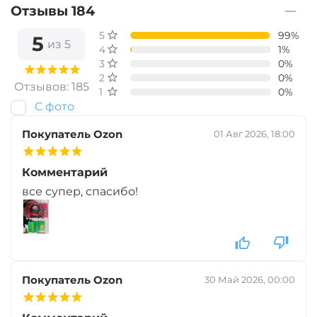
Диаметр:
24 мм
Отзывы 184
Вкус:
Острые Специи
5 звёзд
99%
5
из 5
4 звезды
1%
3 звезды
0%
2 звезды
0%
+
−
‍899‍
₽
‍1 058‍
₽
Отзывов: 185
1 звезда
0%
С фото
Диаметр:
20 мм
Покупатель Ozon
01 Авг 2026, 18:00
Вкус:
Острые Специи
Комментарий
все супер, спасибо!
+
−
‍899‍
₽
‍1 058‍
₽
Диаметр:
14 мм
Вкус:
Медовая Дыня
Покупатель Ozon
30 Май 2026, 00:00
+
−
‍899‍
₽
‍1 058‍
₽