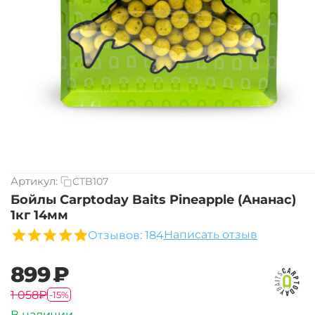
Артикул:
CTB107
Бойлы Carptoday Baits Pineapple (Ананас)
1кг 14мм
Написать отзыв
Отзывов: 184
‍899‍
₽
‍1 058‍
₽
-15%
В наличии