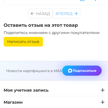
Диаметр:
24 мм
НАЗАД
ВПЕРЕД
Вкус:
Ананас
Оставить отзыв на этот товар
+
−
Поделитесь мнением с другими покупателями
‍899‍
₽
‍1 058‍
₽
Написать отзыв
Диаметр:
20 мм
Вкус:
Ананас
Новости карпфишинга в MAX
Подписаться
+
−
‍899‍
₽
‍1 058‍
₽
Диаметр:
20 мм
Моя учетная запись
Вкус:
Слива
Магазин